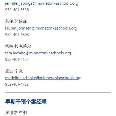
jennifer.japinga@minnetonkaschools.org
952-401-5536
劳伦·约翰森
lauren.johnsen@minnetonkaschools.org
952-401-6803
塔拉·拉克莱尔
tara.laclaire@minnetonkaschools.org
952-401-4152
麦迪·辛克
madeline.schinke@minnetonkaschools.org
952-401-4162
早期干预个案经理
罗谢尔·布朗