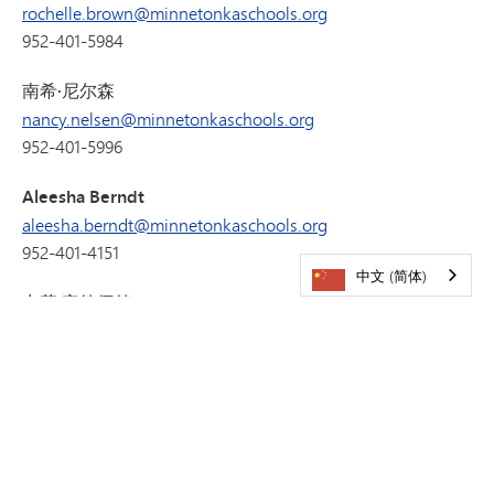
rochelle.brown@minnetonkaschools.org
952-401-5984
南希·尼尔森
nancy.nelsen@minnetonkaschools.org
952-401-5996
Aleesha Berndt
aleesha.berndt@minnetonkaschools.org
952-401-4151
中文 (简体)
卡莉·安德伍德
kari.underwood@minnetonkaschools.org
952-401-4155
其他支持人员
塔拉·拉克莱尔