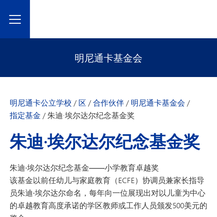
Toggle Menu
明尼通卡基金会
明尼通卡公立学校
/
区
/
合作伙伴
/
明尼通卡基金会
/
指定基金
/
朱迪·埃尔达尔纪念基金奖
朱迪·埃尔达尔纪念基金奖
朱迪·埃尔达尔纪念基金——小学教育卓越奖
该基金以前
任幼儿与家庭教育（ECFE）协调员兼家长指导
员
朱迪·埃尔达尔
命名，每年向一位展现出对以儿童为中心
的
卓越
教育高度承诺的学区教师或工作人员颁发500美元的