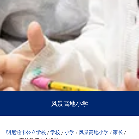
风景高地小学
明尼通卡公立学校
/
学校
/
小学
/
风景高地小学
/
家长
/