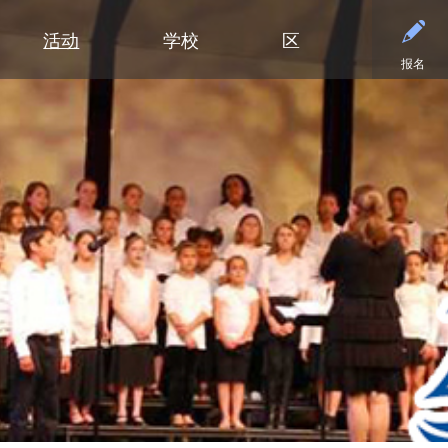
活动
学校
区
报名
小学
部门
小学（K-5年级）
初中
初中
合作伙伴
高中
高中
清泉小学
预算与财务
课程设置
活动 - MME
东初中
后援会
学术
日历
迪普黑文小学
招标与提案征集
小学网站链接
活动 - MMW
西初中
案例
大学
设施
（在新窗口/标签
埃克塞尔西尔小学
通信
小学美术
钻石俱乐部
毕业
常见
高中活动
高中
格罗夫兰小学
设施使用与租赁
沉浸式教学选项（幼儿园至五年
家庭协作
美术
联系
社团与拓展活动
明尼通卡高中
级）
明尼瓦什塔小学
人力资源
明尼通卡校友会
毕业
注册
联系我们
Kindergarten at Minnetonka
风景高地小学
营养服务
明尼通卡基金会
国际
体育
）
（在新窗口/标签页中打开）
明尼通卡合唱团
读写能力计划
居民及公开招募
斯基珀斯助威俱乐部
国际
体育
（在新窗口/标签页中打开）
明尼通卡部落
安全与安保
Tonka CARES
语言
门票
（在新窗口/标签页中打开）
初中（6-8年级）
明尼通卡管弦乐团
教学
托恩卡之傲
明尼
学术荣誉
（在新窗口/标签页中打开）
明尼通卡剧院
技术
MO
课程目录
（在新窗口/标签页中打开）
注册
测试与评估
“引
语言沉浸式教学（6-8年级）
学生会
交通
船长
Ton