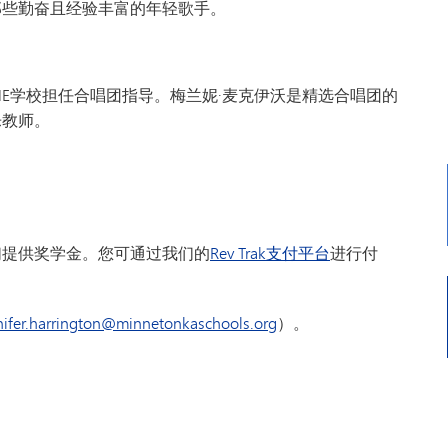
那些勤奋且经验丰富的年轻歌手。
ME学校担任合唱团指导。梅兰妮·麦克伊沃是精选合唱团的
乐教师。
们提供奖学金。您可通过我们的
Rev Trak支付平台
进行付
nifer.harrington@minnetonkaschools.org
）。