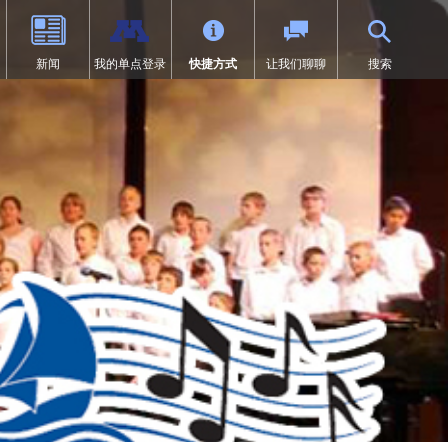
新闻
我的单点登录
快捷方式
让我们聊聊
搜索
（9-12年级）
体育
过渡教育
项目
荣誉
SAIL 过渡计划
1:1 iPad 信息
先修课程（AP）
第504条
在线学习
页中打开）
设计
问题
预防欺凌
Tonka 在线
我们
数字健康与保健
（在新窗口/标签页中打开）
要求
英语学习者 (EL)
文凭（IB）
医疗服务
研究
快讯
居家
沉浸式课程（9-12年级）
符合《麦金尼-文托法案》资格的
学生
通卡研究
明尼通卡美洲原住民教育项目
MENTUM：航空、汽车、建筑
特殊教育
领未来”项目
第一章
日志 | MHS 课程目录
《第九条》
ka Online（增刊）