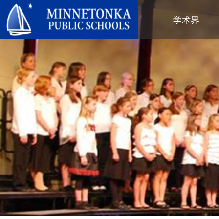
明尼通卡公立学校
学术界
地区项目
全区
社区教育
领导力
进阶学习
卓越庆典
明尼通卡幼儿园与ECFE
年度报告
计算机科学与编程
服务庆典
探索者（托儿所）
学区政策
数字健康与保健
社区教育
青年
校董会
语言沉浸式教学
有目标的育儿
成人课程
校长
音乐选项
“为更绿色的未来”再利用与回收活
活动
关于明尼通卡学区
动
“导航员”计划
（在新窗口/标签页中打开
区域地图
Tonka 提供
奥尔维斯反欺凌项目
使命、信念与愿景
Tonka 在线
小学
家长与学生手册
区合唱团
引以为豪之处
学前教育
Tonka 辅导
幼儿筛查
员工名录
青少年素质教育
幼儿家庭教育（ECFE）
青少年文娱活动
幼儿特殊教育（ECSE）
“小探险家”托儿所