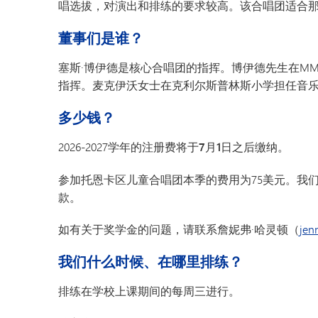
唱选拔，对演出和排练的要求较高。该合唱团适合
董事们是谁？
塞斯·博伊德是核心合唱团的指挥。博伊德先生在M
指挥。麦克伊沃女士在克利尔斯普林斯小学担任音
多少钱？
2026-2027学年的注册费将于
7月1日
之后缴纳。
参加托恩卡区儿童合唱团本季的费用为75美元。我
款。
如有关于奖学金的问题，请联系詹妮弗·哈灵顿（
jen
我们什么时候、在哪里排练？
排练在学校上课期间的每周三进行。