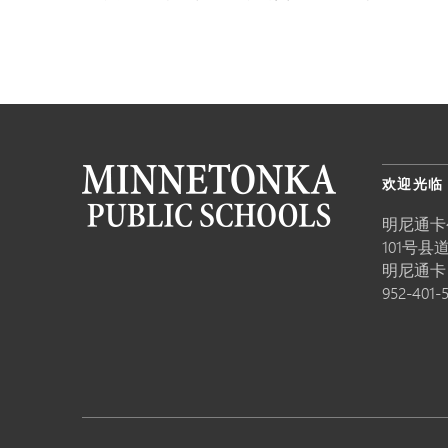
欢迎光临
明尼通卡
101号县道
明尼通
952-401-