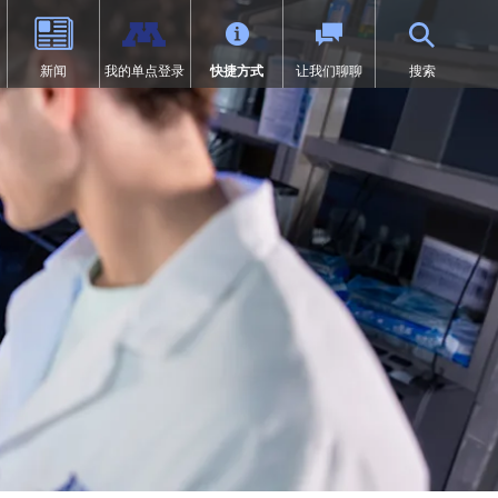
新闻
我的单点登录
快捷方式
让我们聊聊
搜索
（9-12年级）
体育
过渡教育
项目
荣誉
SAIL 过渡计划
1:1 iPad 信息
先修课程（AP）
第504条
在线学习
页中打开）
设计
问题
预防欺凌
Tonka 在线
我们
数字健康与保健
（在新窗口/标签页中打开）
要求
英语学习者 (EL)
文凭（IB）
医疗服务
研究
快讯
居家
沉浸式课程（9-12年级）
符合《麦金尼-文托法案》资格的
学生
通卡研究
明尼通卡美洲原住民教育项目
MENTUM：航空、汽车、建筑
特殊教育
领未来”项目
第一章
日志 | MHS 课程目录
《第九条》
ka Online（增刊）