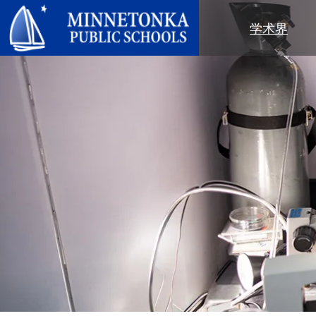
明尼通卡公立学校
学术界
地区项目
全区
社区教育
领导力
进阶学习
卓越庆典
明尼通卡幼儿园与ECFE
年度报告
计算机科学与编程
服务庆典
探索者（托儿所）
学区政策
数字健康与保健
社区教育
青年
校董会
语言沉浸式教学
有目标的育儿
成人课程
校长
音乐选项
“为更绿色的未来”再利用与回收活
活动
关于明尼通卡学区
动
“导航员”计划
（在新窗口/标签页中打开
区域地图
Tonka 提供
奥尔维斯反欺凌项目
使命、信念与愿景
Tonka 在线
小学
家长与学生手册
区合唱团
引以为豪之处
学前教育
Tonka 辅导
幼儿筛查
员工名录
青少年素质教育
幼儿家庭教育（ECFE）
青少年文娱活动
幼儿特殊教育（ECSE）
“小探险家”托儿所