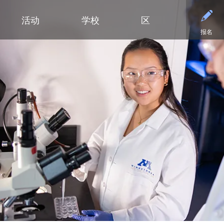
活动
学校
区
报名
小学
部门
小学（K-5年级）
初中
初中
合作伙伴
高中
高中
清泉小学
预算与财务
课程设置
活动 - MME
东初中
后援会
学术
日历
迪普黑文小学
招标与提案征集
小学网站链接
活动 - MMW
西初中
案例
大学
设施
（在新窗口/标签
埃克塞尔西尔小学
通信
小学美术
钻石俱乐部
毕业
常见
高中活动
高中
格罗夫兰小学
设施使用与租赁
沉浸式教学选项（幼儿园至五年
家庭协作
美术
联系
社团与拓展活动
明尼通卡高中
级）
明尼瓦什塔小学
人力资源
明尼通卡校友会
毕业
注册
联系我们
Kindergarten at Minnetonka
风景高地小学
营养服务
明尼通卡基金会
国际
体育
）
（在新窗口/标签页中打开）
明尼通卡合唱团
读写能力计划
居民及公开招募
斯基珀斯助威俱乐部
国际
体育
（在新窗口/标签页中打开）
明尼通卡部落
安全与安保
Tonka CARES
语言
门票
（在新窗口/标签页中打开）
初中（6-8年级）
明尼通卡管弦乐团
教学
托恩卡之傲
明尼
学术荣誉
（在新窗口/标签页中打开）
明尼通卡剧院
技术
MO
课程目录
（在新窗口/标签页中打开）
注册
测试与评估
“引
语言沉浸式教学（6-8年级）
学生会
交通
船长
Ton