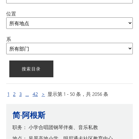
位置
系
下一组页面
下一页
1
2
3
…
42
>
显示第 1 - 50 条，共 2056 条
简·阿根斯
职务：
小学合唱团钢琴伴奏、音乐私教
地点：
风景高地小学、明尼通卡社区教育中心