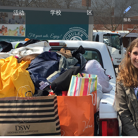
活动
学校
区
报名
小学
部门
小学（K-5年级）
初中
初中
合作伙伴
高中
高中
清泉小学
预算与财务
课程设置
活动 - MME
东初中
后援会
学术
日历
迪普黑文小学
招标与提案征集
小学网站链接
活动 - MMW
西初中
案例
大学
设施
（在新窗口/标签
埃克塞尔西尔小学
通信
小学美术
钻石俱乐部
毕业
常见
高中活动
高中
格罗夫兰小学
设施使用与租赁
沉浸式教学选项（幼儿园至五年
家庭协作
美术
联系
社团与拓展活动
明尼通卡高中
级）
明尼瓦什塔小学
人力资源
明尼通卡校友会
毕业
注册
联系我们
Kindergarten at Minnetonka
风景高地小学
营养服务
明尼通卡基金会
国际
体育
）
（在新窗口/标签页中打开）
明尼通卡合唱团
读写能力计划
居民及公开招募
斯基珀斯助威俱乐部
国际
体育
（在新窗口/标签页中打开）
明尼通卡部落
安全与安保
Tonka CARES
语言
门票
（在新窗口/标签页中打开）
初中（6-8年级）
明尼通卡管弦乐团
教学
托恩卡之傲
明尼
学术荣誉
（在新窗口/标签页中打开）
明尼通卡剧院
技术
MO
课程目录
（在新窗口/标签页中打开）
注册
测试与评估
“引
语言沉浸式教学（6-8年级）
学生会
交通
船长
Ton