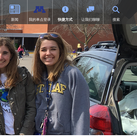
新闻
我的单点登录
快捷方式
让我们聊聊
搜索
（9-12年级）
体育
过渡教育
项目
荣誉
SAIL 过渡计划
1:1 iPad 信息
先修课程（AP）
第504条
在线学习
页中打开）
设计
问题
预防欺凌
Tonka 在线
我们
数字健康与保健
（在新窗口/标签页中打开）
要求
英语学习者 (EL)
文凭（IB）
医疗服务
研究
快讯
居家
沉浸式课程（9-12年级）
符合《麦金尼-文托法案》资格的
学生
通卡研究
明尼通卡美洲原住民教育项目
MENTUM：航空、汽车、建筑
特殊教育
领未来”项目
第一章
日志 | MHS 课程目录
《第九条》
ka Online（增刊）