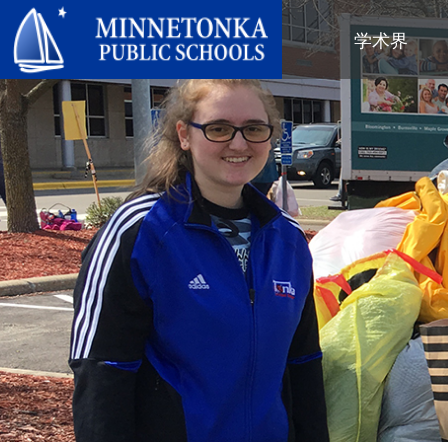
明尼通卡公立学校
学术界
地区项目
全区
社区教育
领导力
进阶学习
卓越庆典
明尼通卡幼儿园与ECFE
年度报告
计算机科学与编程
服务庆典
探索者（托儿所）
学区政策
数字健康与保健
社区教育
青年
校董会
语言沉浸式教学
有目标的育儿
成人课程
校长
音乐选项
“为更绿色的未来”再利用与回收活
活动
关于明尼通卡学区
动
“导航员”计划
（在新窗口/标签页中打开
区域地图
Tonka 提供
奥尔维斯反欺凌项目
使命、信念与愿景
Tonka 在线
小学
家长与学生手册
区合唱团
引以为豪之处
学前教育
Tonka 辅导
幼儿筛查
员工名录
青少年素质教育
幼儿家庭教育（ECFE）
青少年文娱活动
幼儿特殊教育（ECSE）
“小探险家”托儿所