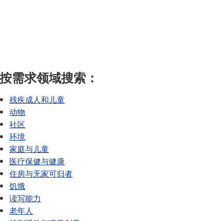
SAIL 过渡计划
TAGE
幸福指南
语言
按需求领域搜索：
残疾成人和儿童
动物
社区
环境
家庭与儿童
医疗保健与健康
住房与无家可归者
饥饿
读写能力
老年人