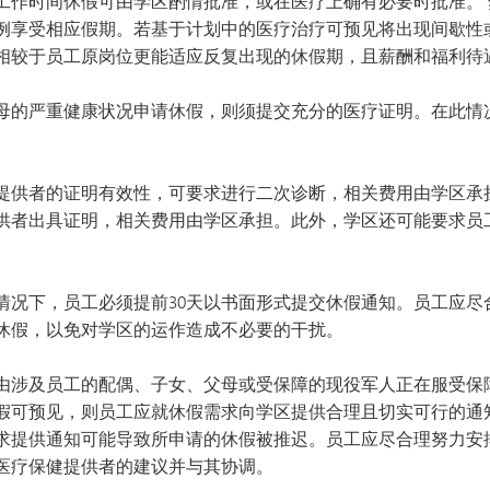
工作时间休假可由学区酌情批准，或在医疗上确有必要时批准。
例享受相应假期。若基于计划中的医疗治疗可预见将出现间歇性
相较于员工原岗位更能适应反复出现的休假期，且薪酬和福利待
母的严重健康状况申请休假，则须提交充分的医疗证明。在此情况
提供者的证明有效性，可要求进行二次诊断，相关费用由学区承
供者出具证明，相关费用由学区承担。此外，学区还可能要求员
情况下，员工必须提前30天以书面形式提交休假通知。员工应尽
休假，以免对学区的运作造成不必要的干扰。
涉及员工的配偶、子女、父母或受保障的现役军人正在服受保障的现
假可预见，则员工应就休假需求向学区提供合理且切实可行的通
要求提供通知可能导致所申请的休假被推迟。员工应尽合理努力安
医疗保健提供者的建议并与其协调。