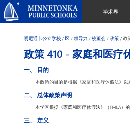
明尼通卡公立学校
学术界
地区项目
全区
社区教育
领导力
进阶学习
卓越庆典
明尼通卡幼儿园与ECFE
年度报告
明尼通卡公立学校
/
区
/
领导力
/
校董会
/
政策
/
政策
计算机科学与编程
服务庆典
探索者（托儿所）
学区政策
数字健康与保健
社区教育
青年
校董会
政策 410 - 家庭和医疗
语言沉浸式教学
有目标的育儿
成人课程
校长
音乐选项
“为更绿色的未来”再利用与回收活
活动
关于明尼通卡学区
一、 目的
动
“导航员”计划
（在新窗口/标签页中打开
区域地图
Tonka 提供
奥尔维斯反欺凌项目
本政策的目的是根据《家庭和医疗休假法》以
使命、信念与愿景
Tonka 在线
小学
家长与学生手册
二、 总体政策声明
区合唱团
引以为豪之处
学前教育
Tonka 辅导
幼儿筛查
员工名录
本学区根据《家庭和医疗休假法》（FMLA
青少年素质教育
幼儿家庭教育（ECFE）
三、 定义
青少年文娱活动
幼儿特殊教育（ECSE）
“小探险家”托儿所