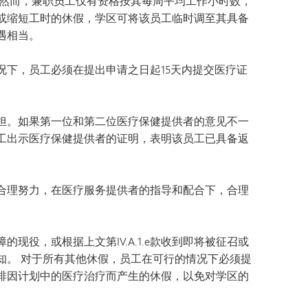
 然而，兼职员工仅有资格按其每周平均工作小时数，
或缩短工时的休假，学区可将该员工临时调至其具备
遇相当。
下，员工必须在提出申请之日起15天内提交医疗证
担。如果第一位和第二位医疗保健提供者的意见不一
工出示医疗保健提供者的证明，表明该员工已具备返
合理努力，在医疗服务提供者的指导和配合下，合理
役，或根据上文第IV.A.1.e款收到即将被征召或
知。 对于所有其他休假，员工在可行的情况下必须提
排因计划中的医疗治疗而产生的休假，以免对学区的