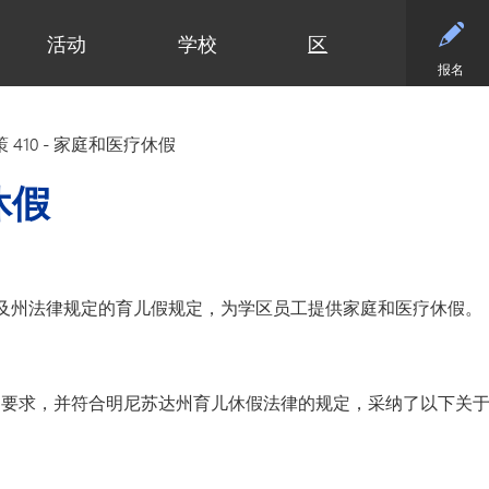
活动
学校
区
报名
小学
部门
小学（K-5年级）
初中
初中
合作伙伴
高中
高中
清泉小学
预算与财务
课程设置
活动 - MME
东初中
后援会
学术
日历
 410 - 家庭和医疗休假
迪普黑文小学
招标与提案征集
小学网站链接
活动 - MMW
西初中
案例
大学
设施
（在新窗口/标签
埃克塞尔西尔小学
通信
小学美术
钻石俱乐部
毕业
常见
休假
高中活动
高中
格罗夫兰小学
设施使用与租赁
沉浸式教学选项（幼儿园至五年
家庭协作
美术
联系
社团与拓展活动
明尼通卡高中
级）
明尼瓦什塔小学
人力资源
明尼通卡校友会
毕业
注册
联系我们
Kindergarten at Minnetonka
风景高地小学
营养服务
明尼通卡基金会
国际
体育
）
（在新窗口/标签页中打开）
明尼通卡合唱团
读写能力计划
居民及公开招募
斯基珀斯助威俱乐部
国际
体育
及州法律规定的育儿假规定，为学区员工提供家庭和医疗休假。
（在新窗口/标签页中打开）
明尼通卡部落
安全与安保
Tonka CARES
语言
门票
（在新窗口/标签页中打开）
初中（6-8年级）
明尼通卡管弦乐团
教学
托恩卡之傲
明尼
学术荣誉
（在新窗口/标签页中打开）
明尼通卡剧院
技术
MO
课程目录
（在新窗口/标签页中打开）
注册
）的要求，并符合明尼苏达州育儿休假法律的规定，采纳了以下关
测试与评估
“引
语言沉浸式教学（6-8年级）
学生会
交通
船长
Ton