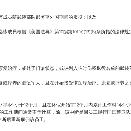
VAN
世界
该成员随武装部队部署至外国期间的服役；以及
成员根据《美国法典》第10编第101(a)(13)(B)条所指的
康复治疗，或处于门诊状态，或被列入临时伤残退役名单的武装
复或疗养的退伍军人，且在开始接受该医疗治疗、康复或疗养之
时间不少于12个月，且在休假开始前12个月内累计工作时间不少于
前的工作期间通常不予计算，除非该中断是因员工履行国民警卫
中断后重新雇佣该员工。