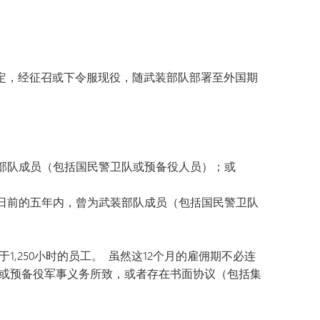
SAIL 过渡计划
TAGE
幸福指南
语言
法律规定，经征召或下令服现役，随武装部队部署至外国期
部队成员（包括国民警卫队或预备役人员）；或
日前的五年内，曾为武装部队成员（包括国民警卫队
1,250小时的员工。 虽然这12个月的雇佣期不必连
队或预备役军事义务所致，或者存在书面协议（包括集