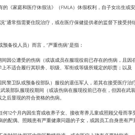
的《家庭和医疗休假法》（FMLA）休假权利，自子女出生或安
状况”通常指需要住院治疗，或在医疗保健提供者的监督下接受持
或预备役人员）而言，“严重伤病”是指：
期间因公遭受的伤病（或该成员在服现役前已存在的伤病，且因
学上不适合履行其职务、职级、军衔或等级所规定的职责；以及
国民警卫队或预备役部队）服役的退伍军人，若其在接受医疗治疗
人在武装部队服现役期间（或该伤病在服现役前已存在，但因在武
或之后显现的符合资格的伤病。
任何12个月内因生育或收养子女、接收寄养儿童或照顾父母而享
病的配偶、照顾患有严重健康问题的子女，或因员工自身患有严