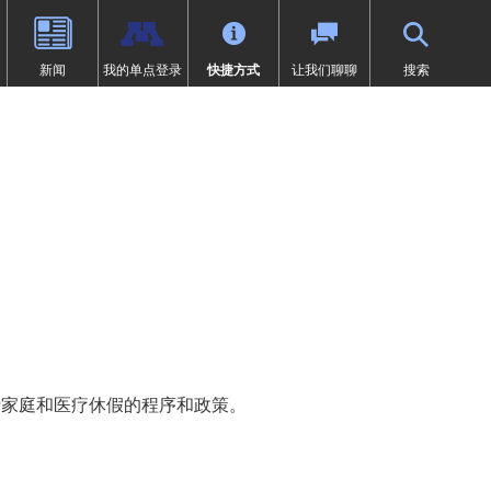
新闻
我的单点登录
快捷方式
让我们聊聊
搜索
（9-12年级）
体育
过渡教育
项目
荣誉
SAIL 过渡计划
1:1 iPad 信息
先修课程（AP）
第504条
在线学习
页中打开）
设计
问题
预防欺凌
Tonka 在线
我们
数字健康与保健
（在新窗口/标签页中打开）
要求
英语学习者 (EL)
文凭（IB）
医疗服务
研究
快讯
居家
沉浸式课程（9-12年级）
符合《麦金尼-文托法案》资格的
学生
通卡研究
明尼通卡美洲原住民教育项目
MENTUM：航空、汽车、建筑
于家庭和医疗休假的程序和政策。
特殊教育
领未来”项目
第一章
日志 | MHS 课程目录
《第九条》
ka Online（增刊）