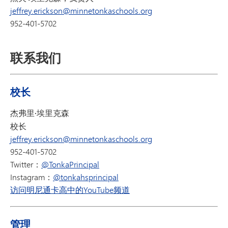
jeffrey.erickson@minnetonkaschools.org
952-401-5702
联系我们
校长
杰弗里·埃里克森
校长
jeffrey.erickson@minnetonkaschools.org
952-401-5702
Twitter：
@TonkaPrincipal
Instagram：
@tonkahsprincipal
访问明尼通卡高中的YouTube频道
管理