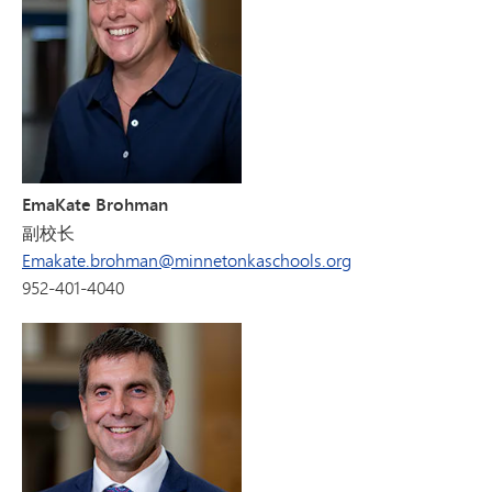
EmaKate Brohman
副校长
Emakate.brohman@minnetonkaschools.org
952-401-4040