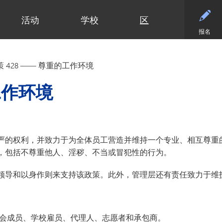
活动
学校
区
报名
小学
部门
小学（K-5年级）
初中
初中
合作伙伴
高中
高中
清泉小学
预算与财务
课程设置
活动 - MME
东初中
后援会
学术
日历
策 428 —— 尊重的工作环境
迪普黑文小学
招标与提案征集
小学网站链接
活动 - MMW
西初中
案例
大学
设施
（在新窗口/标签
埃克塞尔西尔小学
通信
小学美术
钻石俱乐部
毕业
常见
工作环境
高中活动
高中
格罗夫兰小学
设施使用与租赁
沉浸式教学选项（幼儿园至五年
家庭协作
美术
联系
社团与拓展活动
明尼通卡高中
级）
明尼瓦什塔小学
人力资源
明尼通卡校友会
毕业
注册
联系我们
Kindergarten at Minnetonka
风景高地小学
营养服务
明尼通卡基金会
国际
体育
）
（在新窗口/标签页中打开）
明尼通卡合唱团
读写能力计划
居民及公开招募
斯基珀斯助威俱乐部
国际
体育
严的权利，并致力于为全体员工营造并维持一个专业、相互尊重
（在新窗口/标签页中打开）
明尼通卡部落
安全与安保
Tonka CARES
语言
门票
，包括不尊重他人、淫秽、不当或冒犯性的行为。
（在新窗口/标签页中打开）
初中（6-8年级）
明尼通卡管弦乐团
教学
托恩卡之傲
明尼
学术荣誉
（在新窗口/标签页中打开）
明尼通卡剧院
技术
MO
领导和以身作则来支持该政策。此外，管理层还有责任致力于维
课程目录
（在新窗口/标签页中打开）
注册
测试与评估
“引
语言沉浸式教学（6-8年级）
学生会
交通
船长
Ton
会成员、学校雇员、代理人、志愿者和承包商。