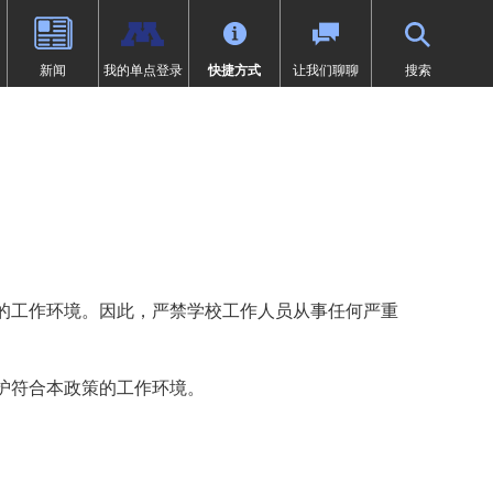
新闻
我的单点登录
快捷方式
让我们聊聊
搜索
（9-12年级）
体育
过渡教育
项目
荣誉
SAIL 过渡计划
1:1 iPad 信息
先修课程（AP）
第504条
在线学习
页中打开）
设计
问题
预防欺凌
Tonka 在线
我们
数字健康与保健
（在新窗口/标签页中打开）
要求
英语学习者 (EL)
文凭（IB）
医疗服务
研究
快讯
居家
的工作环境。因此，严禁学校工作人员从事任何严重
沉浸式课程（9-12年级）
符合《麦金尼-文托法案》资格的
学生
通卡研究
明尼通卡美洲原住民教育项目
MENTUM：航空、汽车、建筑
护符合本政策的工作环境。
特殊教育
领未来”项目
第一章
日志 | MHS 课程目录
《第九条》
ka Online（增刊）