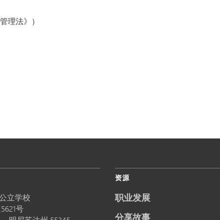
据管理法》）
资源
职业发展
公立学校
5621号
分享故事
卡，
明尼苏达州
55345