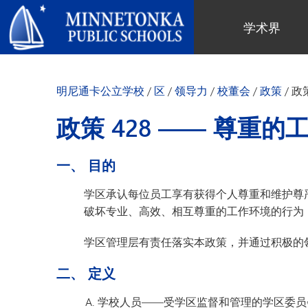
明尼通卡公立学校
学术界
地区项目
全区
社区教育
领导力
进阶学习
卓越庆典
明尼通卡幼儿园与ECFE
年度报告
明尼通卡公立学校
/
区
/
领导力
/
校董会
/
政策
/
政
计算机科学与编程
服务庆典
探索者（托儿所）
学区政策
数字健康与保健
社区教育
青年
校董会
政策 428 —— 尊重的
语言沉浸式教学
有目标的育儿
成人课程
校长
音乐选项
“为更绿色的未来”再利用与回收活
活动
关于明尼通卡学区
一、 目的
动
“导航员”计划
（在新窗口/标签页中打开
区域地图
Tonka 提供
奥尔维斯反欺凌项目
学区承认每位员工享有获得个人尊重和维护尊
使命、信念与愿景
Tonka 在线
破坏专业、高效、相互尊重的工作环境的行为
小学
家长与学生手册
区合唱团
引以为豪之处
学前教育
学区管理层有责任落实本政策，并通过积极的
Tonka 辅导
幼儿筛查
员工名录
青少年素质教育
幼儿家庭教育（ECFE）
二、 定义
青少年文娱活动
幼儿特殊教育（ECSE）
学校人员——受学区监督和管理的学区委员
“小探险家”托儿所