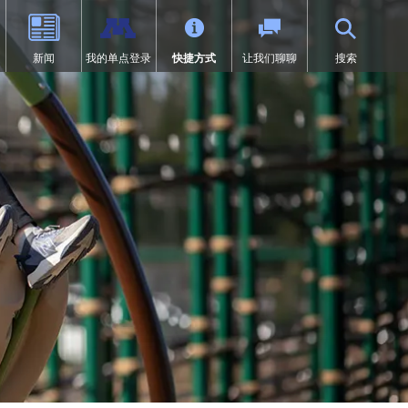
新闻
我的单点登录
快捷方式
让我们聊聊
搜索
（9-12年级）
体育
过渡教育
项目
荣誉
SAIL 过渡计划
1:1 iPad 信息
先修课程（AP）
第504条
在线学习
页中打开）
设计
问题
预防欺凌
Tonka 在线
我们
数字健康与保健
（在新窗口/标签页中打开）
要求
英语学习者 (EL)
文凭（IB）
医疗服务
研究
快讯
居家
沉浸式课程（9-12年级）
符合《麦金尼-文托法案》资格的
学生
通卡研究
明尼通卡美洲原住民教育项目
MENTUM：航空、汽车、建筑
特殊教育
领未来”项目
第一章
日志 | MHS 课程目录
《第九条》
ka Online（增刊）