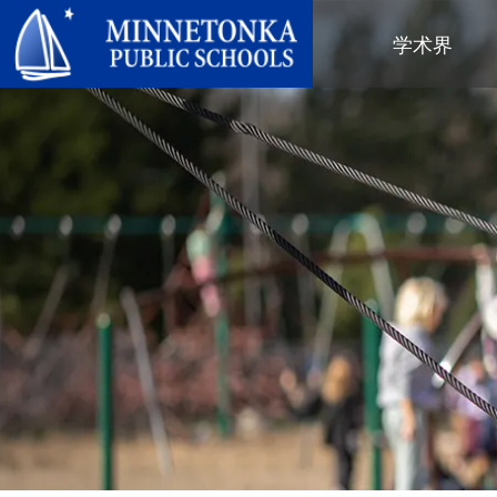
明尼通卡公立学校
学术界
地区项目
全区
社区教育
领导力
进阶学习
卓越庆典
明尼通卡幼儿园与ECFE
年度报告
计算机科学与编程
服务庆典
探索者（托儿所）
学区政策
数字健康与保健
社区教育
青年
校董会
语言沉浸式教学
有目标的育儿
成人课程
校长
音乐选项
“为更绿色的未来”再利用与回收活
活动
关于明尼通卡学区
动
“导航员”计划
（在新窗口/标签页中打开
区域地图
Tonka 提供
奥尔维斯反欺凌项目
使命、信念与愿景
Tonka 在线
小学
家长与学生手册
区合唱团
引以为豪之处
学前教育
Tonka 辅导
幼儿筛查
员工名录
青少年素质教育
幼儿家庭教育（ECFE）
青少年文娱活动
幼儿特殊教育（ECSE）
“小探险家”托儿所