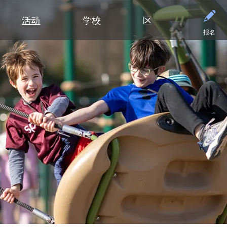
活动
学校
区
报名
小学
部门
小学（K-5年级）
初中
初中
合作伙伴
高中
高中
清泉小学
预算与财务
课程设置
活动 - MME
东初中
后援会
学术
日历
迪普黑文小学
招标与提案征集
小学网站链接
活动 - MMW
西初中
案例
大学
设施
（在新窗口/标签
埃克塞尔西尔小学
通信
小学美术
钻石俱乐部
毕业
常见
高中活动
高中
格罗夫兰小学
设施使用与租赁
沉浸式教学选项（幼儿园至五年
家庭协作
美术
联系
社团与拓展活动
明尼通卡高中
级）
明尼瓦什塔小学
人力资源
明尼通卡校友会
毕业
注册
联系我们
Kindergarten at Minnetonka
风景高地小学
营养服务
明尼通卡基金会
国际
体育
）
（在新窗口/标签页中打开）
明尼通卡合唱团
读写能力计划
居民及公开招募
斯基珀斯助威俱乐部
国际
体育
（在新窗口/标签页中打开）
明尼通卡部落
安全与安保
Tonka CARES
语言
门票
（在新窗口/标签页中打开）
初中（6-8年级）
明尼通卡管弦乐团
教学
托恩卡之傲
明尼
学术荣誉
（在新窗口/标签页中打开）
明尼通卡剧院
技术
MO
课程目录
（在新窗口/标签页中打开）
注册
测试与评估
“引
语言沉浸式教学（6-8年级）
学生会
交通
船长
Ton