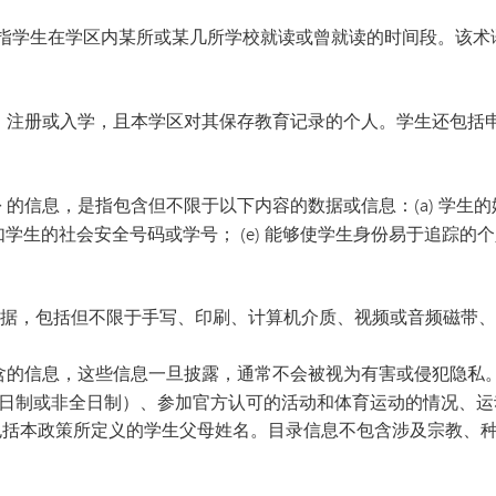
VAN
是指学生在学区内某所或某几所学校就读或曾就读的时间段。该术
世界
、注册或入学，且本学区对其保存教育记录的个人。学生还包括申
份
的信息，是指包含但不限于以下内容的数据或信息：(a) 学生的姓
例如学生的社会安全号码或学号； (e) 能够使学生身份易于追踪
数据，包括但不限于手写、印刷、计算机介质、视频或音频磁带、
含的信息，这些信息一旦披露，通常不会被视为有害或侵犯隐私。
日制或非全日制）、参加官方认可的活动和体育运动的情况、运
包括本政策所定义的学生父母姓名。目录信息不包含涉及宗教、