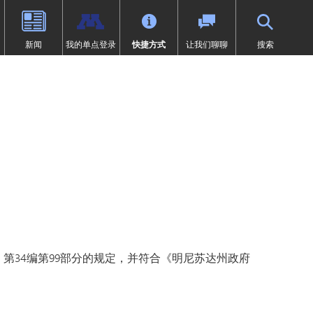
新闻
我的单点登录
快捷方式
让我们聊聊
搜索
（9-12年级）
体育
过渡教育
项目
荣誉
SAIL 过渡计划
1:1 iPad 信息
先修课程（AP）
第504条
在线学习
页中打开）
设计
问题
预防欺凌
Tonka 在线
我们
数字健康与保健
（在新窗口/标签页中打开）
要求
英语学习者 (EL)
文凭（IB）
医疗服务
研究
快讯
居家
。
沉浸式课程（9-12年级）
符合《麦金尼-文托法案》资格的
学生
通卡研究
明尼通卡美洲原住民教育项目
MENTUM：航空、汽车、建筑
》第34编第99部分的规定，并符合《明尼苏达州政府
特殊教育
领未来”项目
第一章
日志 | MHS 课程目录
《第九条》
ka Online（增刊）