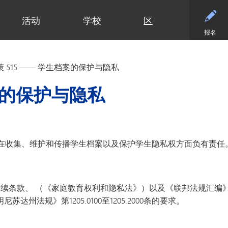
活动
学校
区
报名
小学
部门
小学（K-5年级）
初中
初中
合作伙伴
高中
高中
清泉小学
预算与财务
课程设置
活动 - MME
东初中
后援会
学术
日历
策 515 —— 学生档案的保护与隐私
迪普黑文小学
招标与提案征集
小学网站链接
活动 - MMW
西初中
案例
大学
设施
（在新窗口/标签
埃克塞尔西尔小学
通信
小学美术
钻石俱乐部
毕业
常见
档案的保护与隐私
高中活动
高中
格罗夫兰小学
设施使用与租赁
沉浸式教学选项（幼儿园至五年
家庭协作
美术
联系
社团与拓展活动
明尼通卡高中
级）
明尼瓦什塔小学
人力资源
明尼通卡校友会
毕业
注册
联系我们
Kindergarten at Minnetonka
风景高地小学
营养服务
明尼通卡基金会
国际
体育
）
（在新窗口/标签页中打开）
明尼通卡合唱团
读写能力计划
居民及公开招募
斯基珀斯助威俱乐部
国际
体育
在收集、维护和传播学生档案以及保护学生隐私权方面负有责任
（在新窗口/标签页中打开）
明尼通卡部落
安全与安保
Tonka CARES
语言
门票
（在新窗口/标签页中打开）
初中（6-8年级）
明尼通卡管弦乐团
教学
托恩卡之傲
明尼
学术荣誉
（在新窗口/标签页中打开）
明尼通卡剧院
技术
MO
课程目录
（在新窗口/标签页中打开）
注册
及后续条款、 （《家庭教育权利和隐私法》）以及《联邦法规汇编
测试与评估
“引
语言沉浸式教学（6-8年级）
学生会
州法规》第1205.0100至1205.2000条的要求。
交通
船长
Ton