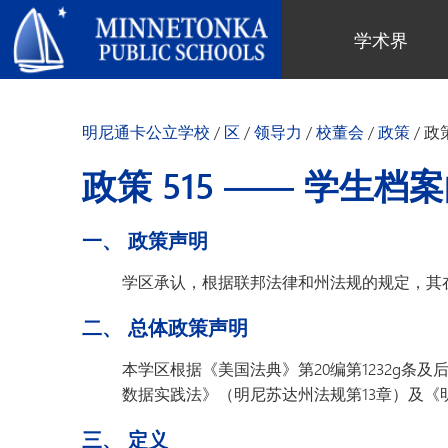
明尼通卡公立学校
学术界
地区项目
全区
社区教育
领导力
进阶学习
卓越庆典
明尼通卡幼儿园与ECFE
年度报告
明尼通卡公立学校
/
区
/
领导力
/
校董会
/
政策
/
政
计算机科学与编程
服务庆典
探索者（托儿所）
学区政策
数字健康与保健
社区教育
青年
校董会
政策 515 —— 学生
语言沉浸式教学
有目标的育儿
成人课程
校长
音乐选项
“为更绿色的未来”再利用与回收活
活动
关于明尼通卡学区
一、 政策声明
动
“导航员”计划
（在新窗口/标签页中打开
区域地图
Tonka 提供
奥尔维斯反欺凌项目
学区承认，根据联邦法律和州法规的规定，其
使命、信念与愿景
Tonka 在线
小学
家长与学生手册
二、 总体政策声明
区合唱团
引以为豪之处
学前教育
Tonka 辅导
幼儿筛查
员工名录
本学区根据《美国法典》第20编第1232g条
青少年素质教育
幼儿家庭教育（ECFE）
数据实践法》（明尼苏达州法规第13章）及《明尼苏达
青少年文娱活动
幼儿特殊教育（ECSE）
三、 定义
“小探险家”托儿所