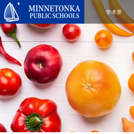
明尼通卡公立学校
学术界
地区项目
全区
社区教育
领导力
进阶学习
卓越庆典
明尼通卡幼儿园与ECFE
年度报告
计算机科学与编程
服务庆典
探索者（托儿所）
学区政策
数字健康与保健
社区教育
青年
校董会
语言沉浸式教学
有目标的育儿
成人课程
校长
音乐选项
“为更绿色的未来”再利用与回收活
活动
关于明尼通卡学区
动
“导航员”计划
（在新窗口/标签页中打开
区域地图
Tonka 提供
奥尔维斯反欺凌项目
使命、信念与愿景
Tonka 在线
小学
家长与学生手册
区合唱团
引以为豪之处
学前教育
Tonka 辅导
幼儿筛查
员工名录
青少年素质教育
幼儿家庭教育（ECFE）
青少年文娱活动
幼儿特殊教育（ECSE）
“小探险家”托儿所