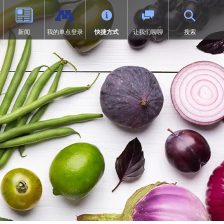
新闻
我的单点登录
快捷方式
让我们聊聊
搜索
（9-12年级）
体育
过渡教育
项目
荣誉
SAIL 过渡计划
1:1 iPad 信息
先修课程（AP）
第504条
在线学习
页中打开）
设计
问题
预防欺凌
Tonka 在线
我们
数字健康与保健
（在新窗口/标签页中打开）
要求
英语学习者 (EL)
文凭（IB）
医疗服务
研究
快讯
居家
沉浸式课程（9-12年级）
符合《麦金尼-文托法案》资格的
学生
通卡研究
明尼通卡美洲原住民教育项目
MENTUM：航空、汽车、建筑
特殊教育
领未来”项目
第一章
日志 | MHS 课程目录
《第九条》
ka Online（增刊）