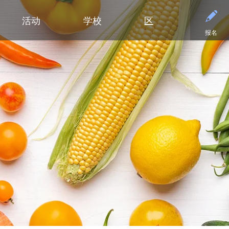
活动
学校
区
报名
小学
部门
小学（K-5年级）
初中
初中
合作伙伴
高中
高中
清泉小学
预算与财务
课程设置
活动 - MME
东初中
后援会
学术
日历
迪普黑文小学
招标与提案征集
小学网站链接
活动 - MMW
西初中
案例
大学
设施
（在新窗口/标签
埃克塞尔西尔小学
通信
小学美术
钻石俱乐部
毕业
常见
高中活动
高中
格罗夫兰小学
设施使用与租赁
沉浸式教学选项（幼儿园至五年
家庭协作
美术
联系
社团与拓展活动
明尼通卡高中
级）
明尼瓦什塔小学
人力资源
明尼通卡校友会
毕业
注册
联系我们
Kindergarten at Minnetonka
风景高地小学
营养服务
明尼通卡基金会
国际
体育
）
（在新窗口/标签页中打开）
明尼通卡合唱团
读写能力计划
居民及公开招募
斯基珀斯助威俱乐部
国际
体育
（在新窗口/标签页中打开）
明尼通卡部落
安全与安保
Tonka CARES
语言
门票
（在新窗口/标签页中打开）
初中（6-8年级）
明尼通卡管弦乐团
教学
托恩卡之傲
明尼
学术荣誉
（在新窗口/标签页中打开）
明尼通卡剧院
技术
MO
课程目录
（在新窗口/标签页中打开）
注册
测试与评估
“引
语言沉浸式教学（6-8年级）
学生会
交通
船长
Ton