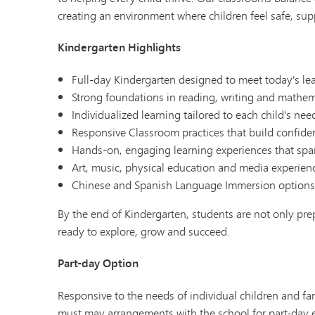
creating an environment where children feel safe, sup
Kindergarten Highlights
Full-day Kindergarten designed to meet today's le
Strong foundations in reading, writing and mathem
Individualized learning tailored to each child's nee
Responsive Classroom practices that build confid
Hands-on, engaging learning experiences that spar
Art, music, physical education and media experien
Chinese and Spanish Language Immersion options
By the end of Kindergarten, students are not only prep
ready to explore, grow and succeed.
Part-day Option
Responsive to the needs of individual children and fa
must may arrangements with the school for part-day 