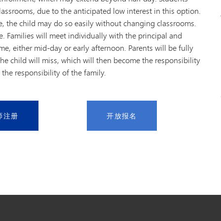
lassrooms, due to the anticipated low interest in this option.
ule, the child may do so easily without changing classrooms.
ime. Families will meet individually with the principal and
me, either mid-day or early afternoon. Parents will be fully
he child will miss, which will then become the responsibility
 the responsibility of the family.
师注册
开放报名