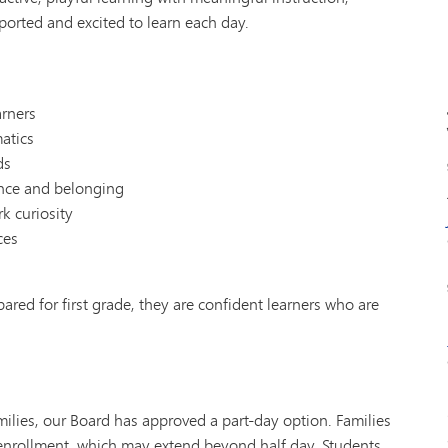
ported and excited to learn each day.
arners
atics
ds
ence and belonging
k curiosity
ces
ared for first grade, they are confident learners who are
milies, our Board has approved a part-day option. Families
enrollment, which may extend beyond half day. Students