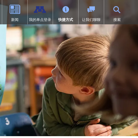
新闻
我的单点登录
快捷方式
让我们聊聊
搜索
（9-12年级）
体育
过渡教育
项目
荣誉
SAIL 过渡计划
1:1 iPad 信息
先修课程（AP）
第504条
在线学习
页中打开）
设计
问题
预防欺凌
Tonka 在线
我们
数字健康与保健
（在新窗口/标签页中打开）
要求
英语学习者 (EL)
文凭（IB）
医疗服务
研究
快讯
居家
沉浸式课程（9-12年级）
符合《麦金尼-文托法案》资格的
学生
通卡研究
明尼通卡美洲原住民教育项目
MENTUM：航空、汽车、建筑
特殊教育
领未来”项目
第一章
日志 | MHS 课程目录
《第九条》
ka Online（增刊）