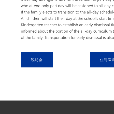
who attend only part day will be assigned to all-day c
If the family elects to transition to the all-day sched
All children will start their day at the school’s start t
Kindergarten teacher to establish an early dismissal ti
informed about the portion of the all-day curriculum t
of the family. Transportation for early dismissal is also
说明会
住院医