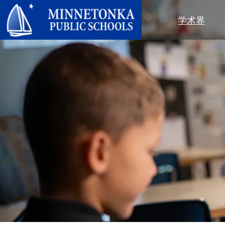
明尼通卡公立学校
学术界
地区项目
全区
社区教育
领导力
进阶学习
卓越庆典
明尼通卡幼儿园与ECFE
年度报告
计算机科学与编程
服务庆典
探索者（托儿所）
学区政策
数字健康与保健
社区教育
青年
校董会
语言沉浸式教学
有目标的育儿
成人课程
校长
音乐选项
“为更绿色的未来”再利用与回收活
活动
关于明尼通卡学区
动
“导航员”计划
（在新窗口/标签页中打开
区域地图
Tonka 提供
奥尔维斯反欺凌项目
使命、信念与愿景
Tonka 在线
小学
家长与学生手册
区合唱团
引以为豪之处
学前教育
Tonka 辅导
幼儿筛查
员工名录
青少年素质教育
幼儿家庭教育（ECFE）
青少年文娱活动
幼儿特殊教育（ECSE）
“小探险家”托儿所