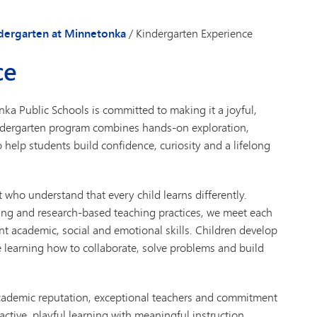
VAN
世界
dergarten at Minnetonka
/
Kindergarten Experience
ce
nka Public Schools is committed to making it a joyful,
Kindergarten program combines hands-on exploration,
help students build confidence, curiosity and a lifelong
who understand that every child learns differently.
ning and research-based teaching practices, we meet each
ant academic, social and emotional skills. Children develop
e learning how to collaborate, solve problems and build
cademic reputation, exceptional teachers and commitment
active, playful learning with meaningful instruction,