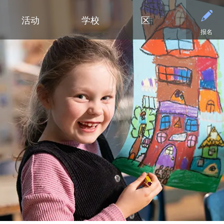
活动
学校
区
报名
小学
部门
小学（K-5年级）
初中
初中
合作伙伴
高中
高中
清泉小学
预算与财务
课程设置
活动 - MME
东初中
后援会
学术
日历
迪普黑文小学
招标与提案征集
小学网站链接
活动 - MMW
西初中
案例
大学
设施
（在新窗口/标签
埃克塞尔西尔小学
通信
小学美术
钻石俱乐部
毕业
常见
高中活动
高中
格罗夫兰小学
设施使用与租赁
沉浸式教学选项（幼儿园至五年
家庭协作
美术
联系
社团与拓展活动
明尼通卡高中
级）
明尼瓦什塔小学
人力资源
明尼通卡校友会
毕业
注册
联系我们
Kindergarten at Minnetonka
风景高地小学
营养服务
明尼通卡基金会
国际
体育
）
（在新窗口/标签页中打开）
明尼通卡合唱团
读写能力计划
居民及公开招募
斯基珀斯助威俱乐部
国际
体育
（在新窗口/标签页中打开）
明尼通卡部落
安全与安保
Tonka CARES
语言
门票
（在新窗口/标签页中打开）
初中（6-8年级）
明尼通卡管弦乐团
教学
托恩卡之傲
明尼
学术荣誉
（在新窗口/标签页中打开）
明尼通卡剧院
技术
MO
课程目录
（在新窗口/标签页中打开）
注册
测试与评估
“引
语言沉浸式教学（6-8年级）
学生会
交通
船长
Ton