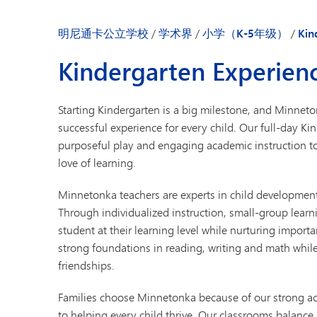
明尼通卡幼儿园
明尼通卡公立学校
/
学术界
/
小学（K-5年级）
/
Kin
Kindergarten Experien
Starting Kindergarten is a big milestone, and Minneto
successful experience for every child. Our full-day 
purposeful play and engaging academic instruction to 
love of learning.
Minnetonka teachers are experts in child development 
Through individualized instruction, small-group lear
student at their learning level while nurturing import
strong foundations in reading, writing and math whil
friendships.
Families choose Minnetonka because of our strong a
to helping every child thrive. Our classrooms balance 