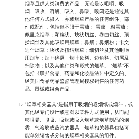
烟草且供人类消费的产品，无论是以咀嚼、吸
烟、吸收、溶解、吸入、鼻吸、嗅闻还是通过其
他任何方式摄入，亦或烟草产品的任何组件、部
件或配件，包括但不限于雪茄； 雪茄；粗雪茄；
佩里克烟草；颗粒状、块状切丝、卷曲切丝、预
揉烟丝及其他吸烟用烟草；鼻烟；鼻烟粉；卡文
迪什烟草；块状及扭结烟草；细切丝及其他咀嚼
用烟草；烟叶碎屑；烟叶废料、边角料、切屑及
扫除物；以及其他种类和形式的烟草。 “烟草”不
包括《联邦食品、药品和化妆品法》中定义的、
经美国食品药品监督管理局授权销售的任何药
品、器械或组合产品。
“烟草相关器具”是指用于吸烟的卷烟纸或烟斗，或
其他经专门设计或意图以某种方式使用，从而能
够咀嚼、嗅吸、吸烟或吸入烟草或烟草制品的烟
雾、气溶胶或蒸汽的器具。烟草相关器具包括可
能单独销售或分销的烟草相关器具的组件。