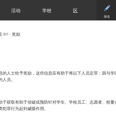
活动
学校
区
报名
小学
部门
小学（K-5年级）
初中
初中
合作伙伴
高中
高中
清泉小学
预算与财务
课程设置
活动 - MME
东初中
后援会
学术
日历
 911 - 奖励
迪普黑文小学
招标与提案征集
小学网站链接
活动 - MMW
西初中
案例
大学
设施
（在新窗口/标签
埃克塞尔西尔小学
通信
小学美术
钻石俱乐部
毕业
常见
高中活动
高中
格罗夫兰小学
设施使用与租赁
沉浸式教学选项（幼儿园至五年
家庭协作
美术
联系
社团与拓展活动
明尼通卡高中
级）
明尼瓦什塔小学
人力资源
明尼通卡校友会
毕业
注册
联系我们
Kindergarten at Minnetonka
风景高地小学
营养服务
明尼通卡基金会
国际
体育
）
（在新窗口/标签页中打开）
明尼通卡合唱团
读写能力计划
居民及公开招募
斯基珀斯助威俱乐部
国际
体育
息的人士给予奖励，这些信息应有助于将以下人员定罪：因与学
（在新窗口/标签页中打开）
明尼通卡部落
安全与安保
Tonka CARES
语言
门票
的人员。
（在新窗口/标签页中打开）
初中（6-8年级）
明尼通卡管弦乐团
教学
托恩卡之傲
明尼
学术荣誉
（在新窗口/标签页中打开）
明尼通卡剧院
技术
MO
课程目录
（在新窗口/标签页中打开）
注册
测试与评估
“引
语言沉浸式教学（6-8年级）
学生会
助于获取有助于侦破或预防针对学生、学校员工、志愿者、校董
交通
船长
类犯罪行为起到威慑作用。
Ton