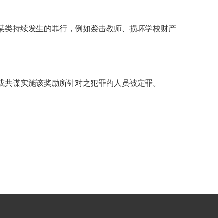
SAIL 过渡计划
TAGE
幸福指南
语言
某类持续发生的罪行，例如袭击教师、损坏学校财产
或共谋实施该奖励所针对之犯罪的人员被定罪。