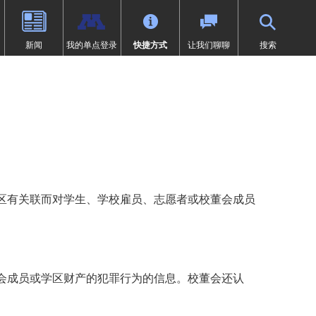
新闻
我的单点登录
快捷方式
让我们聊聊
搜索
（9-12年级）
体育
过渡教育
项目
荣誉
SAIL 过渡计划
1:1 iPad 信息
先修课程（AP）
第504条
在线学习
页中打开）
设计
问题
预防欺凌
Tonka 在线
我们
数字健康与保健
（在新窗口/标签页中打开）
要求
英语学习者 (EL)
文凭（IB）
医疗服务
研究
快讯
居家
区有关联而对学生、学校雇员、志愿者或校董会成员
沉浸式课程（9-12年级）
符合《麦金尼-文托法案》资格的
学生
通卡研究
明尼通卡美洲原住民教育项目
MENTUM：航空、汽车、建筑
特殊教育
领未来”项目
会成员或学区财产的犯罪行为的信息。校董会还认
第一章
日志 | MHS 课程目录
《第九条》
ka Online（增刊）