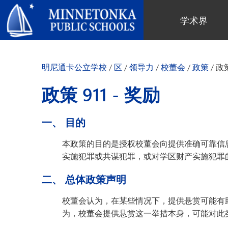
明尼通卡公立学校
学术界
地区项目
全区
社区教育
领导力
进阶学习
卓越庆典
明尼通卡幼儿园与ECFE
年度报告
明尼通卡公立学校
/
区
/
领导力
/
校董会
/
政策
/
政策
计算机科学与编程
服务庆典
探索者（托儿所）
学区政策
数字健康与保健
社区教育
青年
校董会
政策 911 - 奖励
语言沉浸式教学
有目标的育儿
成人课程
校长
音乐选项
“为更绿色的未来”再利用与回收活
活动
关于明尼通卡学区
一、 目的
动
“导航员”计划
（在新窗口/标签页中打开
区域地图
Tonka 提供
奥尔维斯反欺凌项目
本政策的目的是授权校董会向提供准确可靠信
使命、信念与愿景
Tonka 在线
实施犯罪或共谋犯罪，或对学区财产实施犯罪
小学
家长与学生手册
区合唱团
引以为豪之处
学前教育
二、 总体政策声明
Tonka 辅导
幼儿筛查
员工名录
青少年素质教育
幼儿家庭教育（ECFE）
校董会认为，在某些情况下，提供悬赏可能有
青少年文娱活动
幼儿特殊教育（ECSE）
为，校董会提供悬赏这一举措本身，可能对此
“小探险家”托儿所