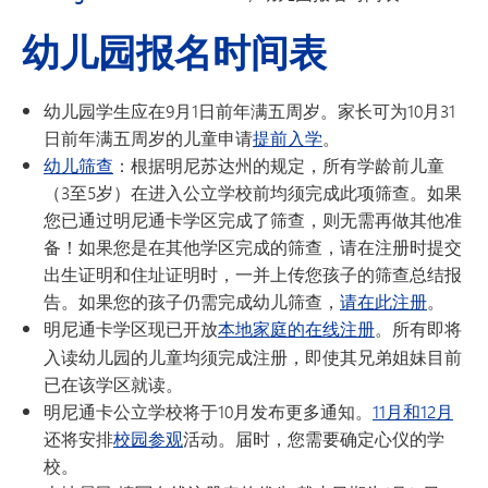
幼儿园报名时间表
幼儿园学生应在9月1日前年满五周岁。家长可为10月31
日前年满五周岁的儿童申请
提前入学
。
幼儿筛查
：根据明尼苏达州的规定，所有学龄前儿童
（3至5岁）在进入公立学校前均须完成此项筛查。如果
您已通过明尼通卡学区完成了筛查，则无需再做其他准
备！如果您是在其他学区完成的筛查，请在注册时提交
出生证明和住址证明时，一并上传您孩子的筛查总结报
告。如果您的孩子仍需完成幼儿筛查，
请在此注册
。
明尼通卡学区
现已开放
本地家庭的在线注册
。所有即将
入读幼儿园的儿童均须完成注册，即使其兄弟姐妹目前
已在该学区就读。
明尼通卡公立学校将于10月发布更多通知。
11月和12月
还将安排
校园参观
活动。届时，您需要确定心仪的学
校。