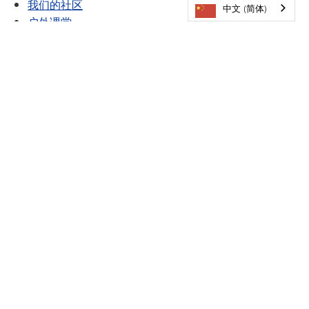
我们的社区
中文 (简体)
户外课堂
家长与学生手册——迪普黑文小学
校长致辞
学校新闻与《Winds》通讯存档
员工名录
欢迎光临
明尼通卡公立学校
101号县道5621号