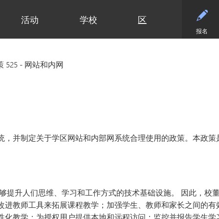
活动
学校
区
报名
小学
部门
小学（K-5年级）
初中
初中
合作伙伴
高中
高中
清泉小学
预算与财务
课程设置
活动 - MME
东初中
后援会
学术
日历
 525 - 网站和内网
迪普黑文小学
招标与提案征集
小学网站链接
活动 - MMW
西初中
案例
大学
设施
（在新窗口/标签
埃克塞尔西尔小学
通信
小学美术
钻石俱乐部
毕业
常见
高中活动
高中
格罗夫兰小学
设施使用与租赁
沉浸式教学选项（幼儿园至五年
家庭协作
美术
联系
社团与拓展活动
明尼通卡高中
级）
明尼瓦什塔小学
人力资源
明尼通卡校友会
毕业
注册
联系我们
Kindergarten at Minnetonka
风景高地小学
营养服务
明尼通卡基金会
国际
体育
）
（在新窗口/标签页中打开）
明尼通卡合唱团
读写能力计划
居民及公开招募
斯基珀斯助威俱乐部
国际
体育
统，并制定关于学区网站和内部网系统合理使用的政策。本政策
（在新窗口/标签页中打开）
明尼通卡部落
安全与安保
Tonka CARES
语言
门票
（在新窗口/标签页中打开）
初中（6-8年级）
明尼通卡管弦乐团
教学
托恩卡之傲
明尼
学术荣誉
（在新窗口/标签页中打开）
明尼通卡剧院
技术
MO
课程目录
（在新窗口/标签页中打开）
注册
测试与评估
“引
语言沉浸式教学（6-8年级）
学生会
提升人们思维、学习和工作方式的技术基础设施。 因此，校董
交通
船长
改进教师工具来拓展课程教学；加强学生、教师和家长之间的有
Ton
性化教学；为授权用户提供本地和远程访问；监控并报告学生学