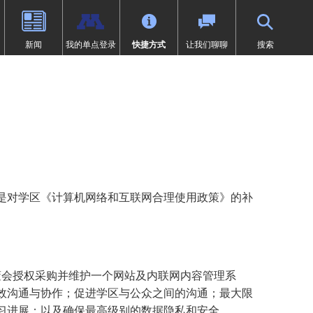
新闻
我的单点登录
快捷方式
让我们聊聊
搜索
（9-12年级）
体育
过渡教育
项目
荣誉
SAIL 过渡计划
1:1 iPad 信息
先修课程（AP）
第504条
在线学习
页中打开）
设计
问题
预防欺凌
Tonka 在线
我们
数字健康与保健
（在新窗口/标签页中打开）
要求
英语学习者 (EL)
文凭（IB）
医疗服务
研究
快讯
居家
是对学区《计算机网络和互联网合理使用政策》的补
沉浸式课程（9-12年级）
符合《麦金尼-文托法案》资格的
学生
通卡研究
明尼通卡美洲原住民教育项目
MENTUM：航空、汽车、建筑
特殊教育
领未来”项目
会授权采购并维护一个网站及内联网内容管理系
第一章
日志 | MHS 课程目录
效沟通与协作；促进学区与公众之间的沟通；最大限
《第九条》
ka Online（增刊）
习进展；以及确保最高级别的数据隐私和安全。