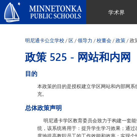
明尼通卡公立学校
学术界
地区项目
全区
社区教育
领导力
进阶学习
卓越庆典
明尼通卡幼儿园与ECFE
年度报告
明尼通卡公立学校
/
区
/
领导力
/
校董会
/
政策
/
政策
计算机科学与编程
服务庆典
探索者（托儿所）
学区政策
数字健康与保健
社区教育
青年
校董会
政策 525 - 网站和内网
语言沉浸式教学
有目标的育儿
成人课程
校长
音乐选项
“为更绿色的未来”再利用与回收活
活动
关于明尼通卡学区
目的
动
“导航员”计划
（在新窗口/标签页中打开
区域地图
Tonka 提供
奥尔维斯反欺凌项目
本政策的目的是授权建立学区网站和内部网系
使命、信念与愿景
Tonka 在线
充。
小学
家长与学生手册
区合唱团
引以为豪之处
学前教育
总体政策声明
Tonka 辅导
幼儿筛查
员工名录
青少年素质教育
幼儿家庭教育（ECFE）
明尼通卡学区教育委员会致力于构建一套能够
青少年文娱活动
幼儿特殊教育（ECSE）
统，该系统将用于：提升学生学习效果；通过
“小探险家”托儿所
度地提高教职员工的工作效能和效率；实现个