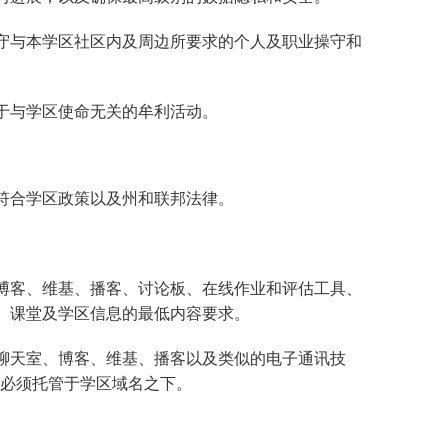
SAIL 过渡计划
TAGE
幸福指南
语言
守与本学区社区内及周边所要求的个人及职业操守和
于与学区使命无关的牟利活动。
符合学区政策以及州和联邦法律。
博客、维基、播客、讨论板、在线作业和评估工具、
、课堂及学区信息的最低内容要求。
聊天室、博客、维基、播客以及类似的电子通讯技
或必须托管于学区域名之下。