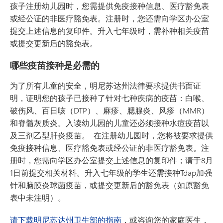
孩子注册幼儿园时，您需提供免疫接种信息、医疗豁免表
或经公证的非医疗豁免表。注册时，您还需向学区办公室
提交上述信息的复印件。升入七年级时，需补种相关疫苗
或提交更新后的豁免表。
哪些疫苗接种是必需的
为了所有儿童的安全，明尼苏达州法律要求提供书面证
明，证明您的孩子已接种了针对七种疾病的疫苗：白喉、
破伤风、百日咳（DTP）、麻疹、腮腺炎、风疹（MMR）
和脊髓灰质炎。入读幼儿园的儿童还必须接种水痘疫苗以
及三剂乙型肝炎疫苗。 在注册幼儿园时，您将被要求提供
免疫接种信息、医疗豁免表或经公证的非医疗豁免表。注
册时，您需向学区办公室提交上述信息的复印件；请于8月
1日前提交相关材料。升入七年级的学生还需接种Tdap加强
针和脑膜炎球菌疫苗，或提交更新后的豁免表（如原豁免
表中未注明）。
请下载明尼苏达州卫生部的指南
，或咨询您的家庭医生，