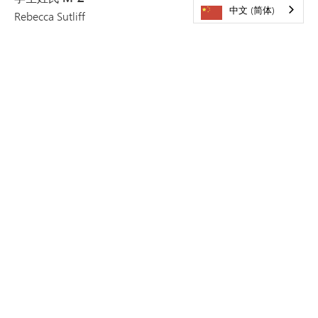
中文 (简体)
Rebecca Sutliff
rebecca.sutliff@minnetonkaschools.org
952-401-5012
办公时间
周一至周五 上午8:00至下午4:30。
传真：952-401-5092
邮寄地址
：
明尼通卡学区学生注册
5621 County Rd 101
明尼通卡，明尼苏达州 55345
*请注意，如需预约参观，您可以直接致电您感兴趣的学
校，或填写我们的
参观申请表
。