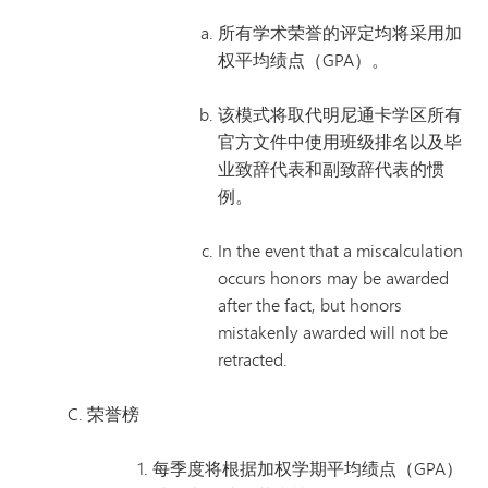
所有学术荣誉的评定均将采用加
权平均绩点（GPA）。
该模式将取代明尼通卡学区所有
官方文件中使用班级排名以及毕
业致辞代表和副致辞代表的惯
例。
In the event that a miscalculation
occurs honors may be awarded
after the fact, but honors
mistakenly awarded will not be
retracted.
荣誉榜
每季度将根据加权学期平均绩点（GPA）