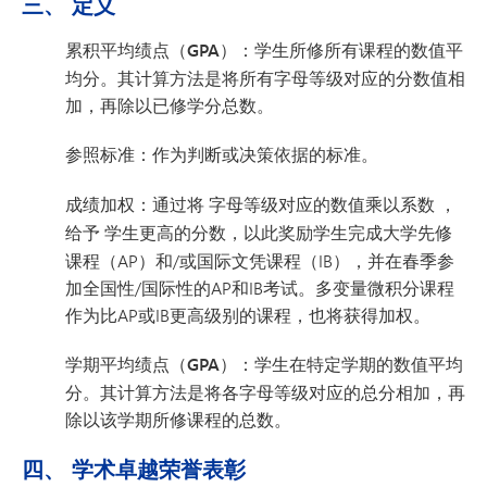
三、 定义
累积平均绩点（GPA）：
学生所修所有课程的数值平
均分。其计算方法是将所有字母等级对应的分数值相
加，再除以已修学分总数。
参照标准：
作为判断或决策依据的标准。
成绩加权：通过将
字母等级对应的数值
乘以系数
，
给予
学生更高的分数，以此奖励学生完成大学先修
课程（AP）和/或国际文凭课程（IB），并在春季参
加全国性/国际性的AP和IB考试。多变量微积分课程
作为比AP或IB更高级别的课程，也将获得加权。
学期平均绩点（GPA）
：学生在特定学期的数值平均
分。其计算方法是将各字母等级对应的总分相加，再
除以该学期所修课程的总数。
四、 学术卓越荣誉表彰