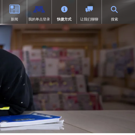
新闻
我的单点登录
快捷方式
让我们聊聊
搜索
（9-12年级）
体育
过渡教育
项目
荣誉
SAIL 过渡计划
1:1 iPad 信息
先修课程（AP）
第504条
在线学习
页中打开）
设计
问题
预防欺凌
Tonka 在线
我们
数字健康与保健
（在新窗口/标签页中打开）
要求
英语学习者 (EL)
文凭（IB）
医疗服务
研究
快讯
居家
沉浸式课程（9-12年级）
符合《麦金尼-文托法案》资格的
学生
通卡研究
明尼通卡美洲原住民教育项目
MENTUM：航空、汽车、建筑
特殊教育
领未来”项目
第一章
日志 | MHS 课程目录
《第九条》
ka Online（增刊）