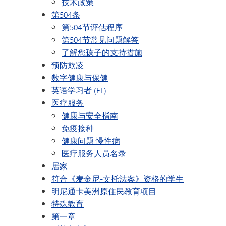
技术政策
第504条
第504节评估程序
第504节常见问题解答
了解您孩子的支持措施
预防欺凌
数字健康与保健
英语学习者 (EL)
医疗服务
健康与安全指南
免疫接种
健康问题 慢性病
医疗服务人员名录
居家
符合《麦金尼-文托法案》资格的学生
明尼通卡美洲原住民教育项目
特殊教育
第一章