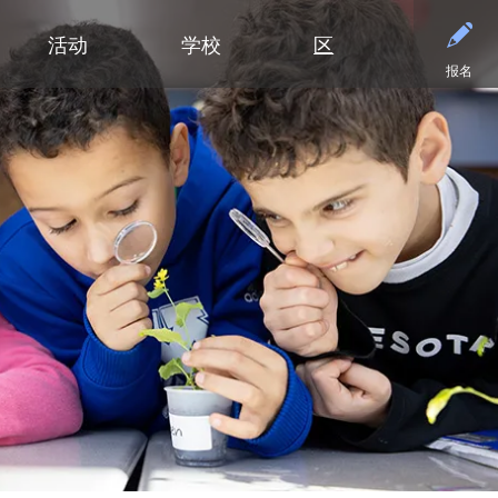
活动
学校
区
报名
小学
部门
小学（K-5年级）
初中
初中
合作伙伴
高中
高中
清泉小学
预算与财务
课程设置
活动 - MME
东初中
后援会
学术
日历
迪普黑文小学
招标与提案征集
小学网站链接
活动 - MMW
西初中
案例
大学
设施
（在新窗口/标签
埃克塞尔西尔小学
通信
小学美术
钻石俱乐部
毕业
常见
高中活动
高中
格罗夫兰小学
设施使用与租赁
沉浸式教学选项（幼儿园至五年
家庭协作
美术
联系
社团与拓展活动
明尼通卡高中
级）
明尼瓦什塔小学
人力资源
明尼通卡校友会
毕业
注册
联系我们
Kindergarten at Minnetonka
风景高地小学
营养服务
明尼通卡基金会
国际
体育
）
（在新窗口/标签页中打开）
明尼通卡合唱团
读写能力计划
居民及公开招募
斯基珀斯助威俱乐部
国际
体育
（在新窗口/标签页中打开）
明尼通卡部落
安全与安保
Tonka CARES
语言
门票
（在新窗口/标签页中打开）
初中（6-8年级）
明尼通卡管弦乐团
教学
托恩卡之傲
明尼
学术荣誉
（在新窗口/标签页中打开）
明尼通卡剧院
技术
MO
课程目录
（在新窗口/标签页中打开）
注册
测试与评估
“引
语言沉浸式教学（6-8年级）
学生会
交通
船长
Ton