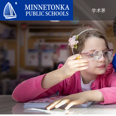
明尼通卡公立学校
学术界
地区项目
全区
社区教育
领导力
进阶学习
卓越庆典
明尼通卡幼儿园与ECFE
年度报告
计算机科学与编程
服务庆典
探索者（托儿所）
学区政策
数字健康与保健
社区教育
青年
校董会
语言沉浸式教学
有目标的育儿
成人课程
校长
音乐选项
“为更绿色的未来”再利用与回收活
活动
关于明尼通卡学区
动
“导航员”计划
（在新窗口/标签页中打开
区域地图
Tonka 提供
奥尔维斯反欺凌项目
使命、信念与愿景
Tonka 在线
小学
家长与学生手册
区合唱团
引以为豪之处
学前教育
Tonka 辅导
幼儿筛查
员工名录
青少年素质教育
幼儿家庭教育（ECFE）
青少年文娱活动
幼儿特殊教育（ECSE）
“小探险家”托儿所