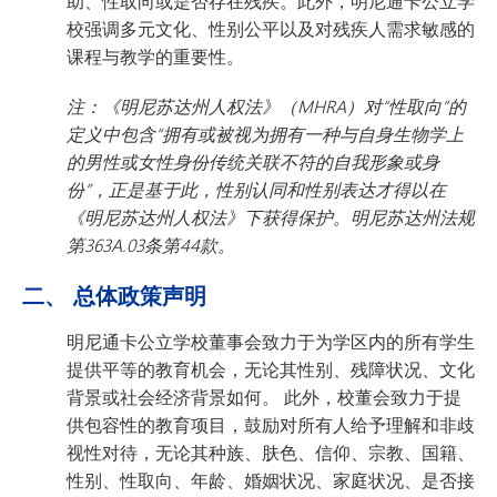
助、性取向或是否存在残疾。此外，明尼通卡公立学
校强调多元文化、性别公平以及对残疾人需求敏感的
课程与教学的重要性。
注：《明尼苏达州人权法》（MHRA）对“性取向”的
定义中包含“拥有或被视为拥有一种与自身生物学上
的男性或女性身份传统关联不符的自我形象或身
份”，正是基于此，性别认同和性别表达才得以在
《明尼苏达州人权法》下获得保护。明尼苏达州法规
第363A.03条第44款。
二、 总体政策声明
明尼通卡公立学校董事会致力于为学区内的所有学生
提供平等的教育机会，无论其性别、残障状况、文化
背景或社会经济背景如何。 此外，校董会致力于提
供包容性的教育项目，鼓励对所有人给予理解和非歧
视性对待，无论其种族、肤色、信仰、宗教、国籍、
性别、性取向、年龄、婚姻状况、家庭状况、是否接