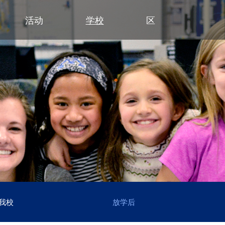
活动
学校
区
小学
部门
小学（K-5年级）
初中
初中
合作伙伴
高中
高
清泉小学
预算与财务
课程设置
活动 - MME
东初中
后援会
学
日
迪普黑文小学
招标与提案征集
小学网站链接
活动 - MMW
西初中
案例
大
设
（在新窗口/标签
埃克塞尔西尔小学
通信
小学美术
钻石俱乐部
毕
常
高中活动
高中
格罗夫兰小学
设施使用与租赁
沉浸式教学选项（幼儿园至五年
家庭协作
美
联
社团与拓展活动
明尼通卡高中
级）
明尼瓦什塔小学
人力资源
明尼通卡校友会
毕
注
联系我们
Kindergarten at Minnetonka
风景高地小学
营养服务
明尼通卡基金会
国际
体
）
（在新窗口/标签页中打开）
明尼通卡合唱团
读写能力计划
居民及公开招募
斯基珀斯助威俱乐部
国
体
（在新窗口/标签页中打开）
明尼通卡部落
安全与安保
Tonka CARES
语言
门
（在新窗口/标签页中打开）
初中（6-8年级）
明尼通卡管弦乐团
教学
托恩卡之傲
明
学术荣誉
（在新窗口/标签页中打开）
明尼通卡剧院
技术
MO
课程目录
（在新窗口/标签页中打开）
注册
测试与评估
“引
语言沉浸式教学（6-8年级）
学生会
我校
放学后
交通
船长
To