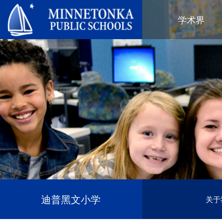
明尼通卡公立学校
学术界
地区项目
全区
社区教育
领导力
进阶学习
卓越庆典
明尼通卡幼儿园与ECFE
年度报告
计算机科学与编程
服务庆典
探索者（托儿所）
学区政策
数字健康与保健
社区教育
青年
校董会
语言沉浸式教学
有目标的育儿
成人课程
校长
音乐选项
“为更绿色的未来”再利用与回收活
活动
关于明尼通卡学区
动
“导航员”计划
（在新窗口/标签页中打开
区域地图
Tonka 提供
奥尔维斯反欺凌项目
使命、信念与愿景
Tonka 在线
小学
家长与学生手册
区合唱团
引以为豪之处
学前教育
Tonka 辅导
幼儿筛查
员工名录
青少年素质教育
幼儿家庭教育（ECFE）
迪普黑文小学
关于
青少年文娱活动
幼儿特殊教育（ECSE）
“小探险家”托儿所