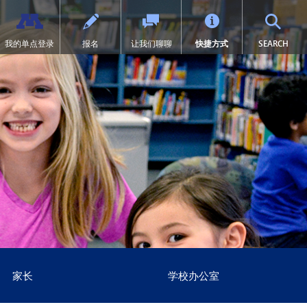
TOG
我的单点登录
报名
让我们聊聊
快捷方式
SEARCH
（9-12年级）
中体育
过渡教育
项目
术荣誉
历
SAIL 过渡计划
1:1 iPad 信息
学先修课程（AP）
施
第504条
在线学习
页中打开）
业设计
见问题
预防欺凌
Tonka 在线
术
系我们
数字健康与保健
（在新窗口/标签页中打开）
业要求
册
英语学习者 (EL)
文凭（IB）
育
医疗服务
际研究
育快讯
居家
沉浸式课程（9-12年级）
票
符合《麦金尼-文托法案》资格的
学生
尼通卡研究
明尼通卡美洲原住民教育项目
MENTUM：航空、汽车、建筑
特殊教育
领未来”项目
第一章
家长
学校办公室
日志 | MHS 课程目录
《第九条》
nka Online（增刊）