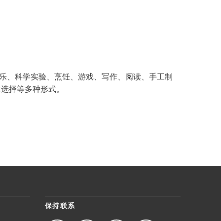
SAIL 过渡计划
NTAGE
联系我们
幸福指南
界语言
（在新窗口/标签页中打开）
ar - 学校宣传单
医疗服务
让我们聊聊
清单
乐、科学实验、烹饪、游戏、写作、阅读、手工制
76（举报歧视/欺凌/骚扰）
主选择等多种形式。
保持联系