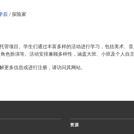
VA
课后活动
日历
世
探险家
Peachj
学后
/
探险家
——迪普黑文小学
PTA
学校用品
nds》通讯存档
学生福祉
托管项目。学生们通过丰富多样的活动进行学习，包括美术、音
TIPS2
、角色扮演等。活动安排兼顾多样性，涵盖大班、小班及个人自
志愿者
解更多信息或进行注册，请访问其网站。
资源