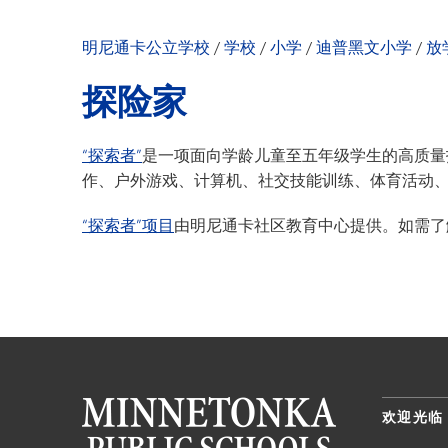
我们的社区
明尼通卡幼儿园
户外课堂
明尼通卡公立学校
/
学校
/
小学
/
迪普黑文小学
/
放
家长与学生手册
探险家
校长致辞
学校新闻与《Wi
“探索者”
是一项面向学龄儿童至五年级学生的高质量
员工名录
作、户外游戏、计算机、社交技能训练、体育活动
“探索者”项目
由明尼通卡社区教育中心提供。如需了
欢迎光临