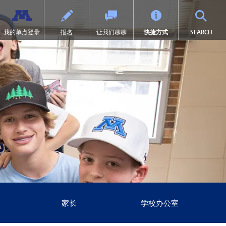
TOG
我的单点登录
报名
让我们聊聊
快捷方式
SEARCH
（9-12年级）
中体育
过渡教育
项目
术荣誉
历
SAIL 过渡计划
1:1 iPad 信息
学先修课程（AP）
施
第504条
在线学习
页中打开）
业设计
见问题
预防欺凌
Tonka 在线
术
系我们
数字健康与保健
（在新窗口/标签页中打开）
业要求
册
英语学习者 (EL)
文凭（IB）
育
医疗服务
际研究
育快讯
居家
沉浸式课程（9-12年级）
票
符合《麦金尼-文托法案》资格的
学生
尼通卡研究
明尼通卡美洲原住民教育项目
MENTUM：航空、汽车、建筑
特殊教育
领未来”项目
第一章
家长
学校办公室
日志 | MHS 课程目录
《第九条》
nka Online（增刊）