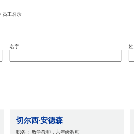
VA
学校辅导员
活动与体育
世
 MME
医疗服务
明尼通卡水上运
/
员工名录
心理健康
明尼通卡合唱团
社会工作者
学生福祉
名字
姓
切尔西·安德森
职务：
数学教师，六年级教师