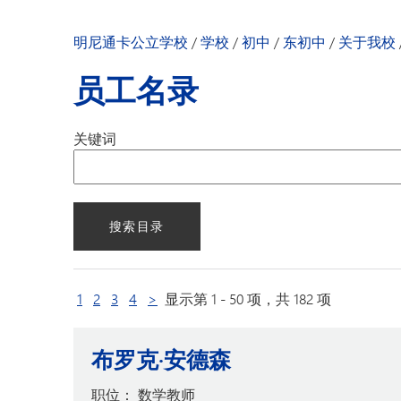
我们的社区
明尼通卡幼儿园
家长与学生手册 -
明尼通卡公立学校
/
学校
/
初中
/
东初中
/
关于我校
校长致辞
员工名录
学校新闻
员工名录
关键词
下一页
1
2
3
4
>
显示第 1 - 50 项，共 182 项
布罗克·安德森
职位：
数学教师