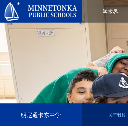
明尼通卡公立学校
学术界
地区项目
全区
社区教育
领导力
进阶学习
卓越庆典
明尼通卡幼儿园与ECFE
年度报告
计算机科学与编程
服务庆典
探索者（托儿所）
学区政策
数字健康与保健
社区教育
青年
校董会
语言沉浸式教学
有目标的育儿
成人课程
校长
音乐选项
“为更绿色的未来”再利用与回收活
活动
关于明尼通卡学区
动
“导航员”计划
（在新窗口/标签页中打开
区域地图
Tonka 提供
奥尔维斯反欺凌项目
使命、信念与愿景
Tonka 在线
小学
家长与学生手册
区合唱团
引以为豪之处
学前教育
Tonka 辅导
幼儿筛查
员工名录
青少年素质教育
幼儿家庭教育（ECFE）
明尼通卡东中学
关于我校
青少年文娱活动
幼儿特殊教育（ECSE）
“小探险家”托儿所