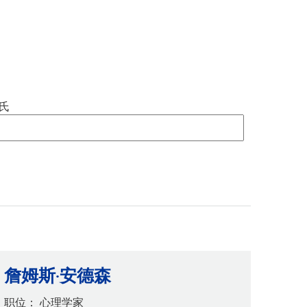
SAIL 过渡计划
NTAGE
学术支持
学术支持
幸福指南
界语言
（在新窗口/标签页中打开）
动
日历
出勤情况
（在新窗口/标签页中打开）
（在新窗口/标签页中打开）
课程目录
联系我们
（在新窗口/标签页中
MME 接送指南
课程目录
（在新窗口/标签页中打开）
Peachjar - 学校宣传单
注册
氏
（在新窗口/标签页中打开）
家长教师协会网站
让我们聊聊
2026年度校长教育成就奖
学校用品清单
学校照片
技术资源
TIPS276（举报歧视/欺凌/骚扰）
（在新窗口/标签页中打开）
订购年鉴
詹姆斯·安德森
职位：
心理学家