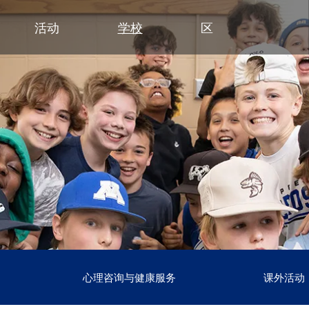
活动
学校
区
小学
部门
小学（K-5年级）
初中
初中
合作伙伴
高中
高
清泉小学
预算与财务
课程设置
活动 - MME
东初中
后援会
学
日
迪普黑文小学
招标与提案征集
小学网站链接
活动 - MMW
西初中
案例
大
设
（在新窗口/标签
埃克塞尔西尔小学
通信
小学美术
钻石俱乐部
毕
常
高中活动
高中
格罗夫兰小学
设施使用与租赁
沉浸式教学选项（幼儿园至五年
家庭协作
美
联
社团与拓展活动
明尼通卡高中
级）
明尼瓦什塔小学
人力资源
明尼通卡校友会
毕
注
联系我们
Kindergarten at Minnetonka
风景高地小学
营养服务
明尼通卡基金会
国际
体
）
（在新窗口/标签页中打开）
明尼通卡合唱团
读写能力计划
居民及公开招募
斯基珀斯助威俱乐部
国
体
（在新窗口/标签页中打开）
明尼通卡部落
安全与安保
Tonka CARES
语言
门
（在新窗口/标签页中打开）
初中（6-8年级）
明尼通卡管弦乐团
教学
托恩卡之傲
明
学术荣誉
（在新窗口/标签页中打开）
明尼通卡剧院
技术
MO
课程目录
（在新窗口/标签页中打开）
注册
测试与评估
“引
语言沉浸式教学（6-8年级）
学生会
心理咨询与健康服务
课外活动
交通
船长
To