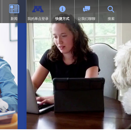
新闻
我的单点登录
快捷方式
让我们聊聊
搜索
（9-12年级）
体育
过渡教育
项目
荣誉
SAIL 过渡计划
1:1 iPad 信息
先修课程（AP）
第504条
在线学习
页中打开）
设计
问题
预防欺凌
Tonka 在线
我们
数字健康与保健
（在新窗口/标签页中打开）
要求
英语学习者 (EL)
文凭（IB）
医疗服务
研究
快讯
居家
沉浸式课程（9-12年级）
符合《麦金尼-文托法案》资格的
学生
通卡研究
明尼通卡美洲原住民教育项目
MENTUM：航空、汽车、建筑
特殊教育
领未来”项目
第一章
日志 | MHS 课程目录
《第九条》
ka Online（增刊）