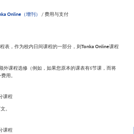
VAN
世界
nka Online（增刊）
/
费用与支付
入日常课程表，作为校内日间课程的一部分
，则Tonka Online课程
程作为额外课程选修（例如，如果您原本的课表有6节课，而将
额外费用。
学分课程
下文。
学分课程