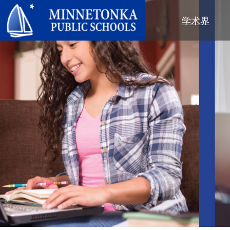
明尼通卡公立学校
学术界
地区项目
全区
社区教育
领导力
进阶学习
卓越庆典
明尼通卡幼儿园与ECFE
年度报告
计算机科学与编程
服务庆典
探索者（托儿所）
学区政策
数字健康与保健
社区教育
青年
校董会
语言沉浸式教学
有目标的育儿
成人课程
校长
音乐选项
“为更绿色的未来”再利用与回收活
活动
关于明尼通卡学区
动
“导航员”计划
（在新窗口/标签页中打开
区域地图
Tonka 提供
奥尔维斯反欺凌项目
使命、信念与愿景
Tonka 在线
小学
家长与学生手册
区合唱团
引以为豪之处
学前教育
Tonka 辅导
幼儿筛查
员工名录
青少年素质教育
幼儿家庭教育（ECFE）
青少年文娱活动
幼儿特殊教育（ECSE）
“小探险家”托儿所