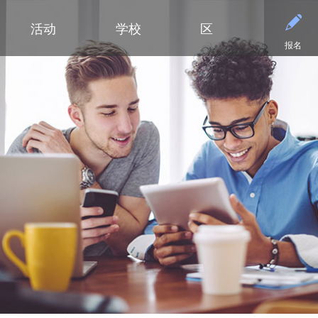
活动
学校
区
报名
小学
部门
小学（K-5年级）
初中
初中
合作伙伴
高中
高中
清泉小学
预算与财务
课程设置
活动 - MME
东初中
后援会
学术
日历
迪普黑文小学
招标与提案征集
小学网站链接
活动 - MMW
西初中
案例
大学
设施
（在新窗口/标签
埃克塞尔西尔小学
通信
小学美术
钻石俱乐部
毕业
常见
高中活动
高中
格罗夫兰小学
设施使用与租赁
沉浸式教学选项（幼儿园至五年
家庭协作
美术
联系
社团与拓展活动
明尼通卡高中
级）
明尼瓦什塔小学
人力资源
明尼通卡校友会
毕业
注册
联系我们
Kindergarten at Minnetonka
风景高地小学
营养服务
明尼通卡基金会
国际
体育
）
（在新窗口/标签页中打开）
明尼通卡合唱团
读写能力计划
居民及公开招募
斯基珀斯助威俱乐部
国际
体育
（在新窗口/标签页中打开）
明尼通卡部落
安全与安保
Tonka CARES
语言
门票
（在新窗口/标签页中打开）
初中（6-8年级）
明尼通卡管弦乐团
教学
托恩卡之傲
明尼
学术荣誉
（在新窗口/标签页中打开）
明尼通卡剧院
技术
MO
课程目录
（在新窗口/标签页中打开）
注册
测试与评估
“引
语言沉浸式教学（6-8年级）
学生会
交通
船长
Ton