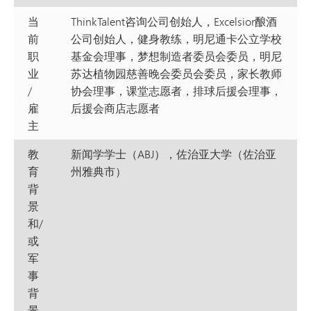
当
ThinkTalent咨询公司创始人，Excelsior酿酒
前
公司创始人，健身教练，明尼通卡公立学校
职
基金会理事，梦想制造者委员会委员，明尼
业
苏达植物园慈善晚会委员会委员，家长教师
/
协会理事，课堂志愿者，排球后援会理事，
雇
后援会商店志愿者
主
教
新闻学学士（ABJ），佐治亚大学（佐治亚
育
州雅典市）
背
景
和/
或
军
事
背
景