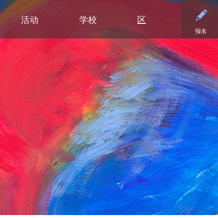
活动
学校
区
报名
小学
部门
小学（K-5年级）
初中
初中
合作伙伴
高中
高中
清泉小学
预算与财务
课程设置
活动 - MME
东初中
后援会
学术
日历
迪普黑文小学
招标与提案征集
小学网站链接
活动 - MMW
西初中
案例
大学
设施
（在新窗口/标签
埃克塞尔西尔小学
通信
小学美术
钻石俱乐部
毕业
常见
高中活动
高中
格罗夫兰小学
设施使用与租赁
沉浸式教学选项（幼儿园至五年
家庭协作
美术
联系
社团与拓展活动
明尼通卡高中
级）
明尼瓦什塔小学
人力资源
明尼通卡校友会
毕业
注册
联系我们
Kindergarten at Minnetonka
风景高地小学
营养服务
明尼通卡基金会
国际
体育
）
（在新窗口/标签页中打开）
明尼通卡合唱团
读写能力计划
居民及公开招募
斯基珀斯助威俱乐部
国际
体育
（在新窗口/标签页中打开）
明尼通卡部落
安全与安保
Tonka CARES
语言
门票
（在新窗口/标签页中打开）
初中（6-8年级）
明尼通卡管弦乐团
教学
托恩卡之傲
明尼
学术荣誉
（在新窗口/标签页中打开）
明尼通卡剧院
技术
MO
课程目录
（在新窗口/标签页中打开）
注册
测试与评估
“引
语言沉浸式教学（6-8年级）
学生会
交通
船长
Ton