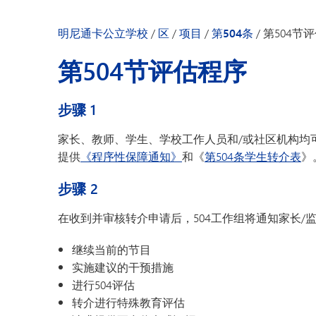
明尼通卡幼儿园
明尼通卡公立学校
/
区
/
项目
/
第504条
/
第504节
第504节评估程序
步骤 1
家长、教师、学生、学校工作人员和/或社区机构均可
提供
《程序性保障通知》
和《
第504条学生转介表
》
步骤 2
在收到并审核转介申请后，504工作组将通知家长/
继续当前的节目
实施建议的干预措施
进行504评估
转介进行特殊教育评估