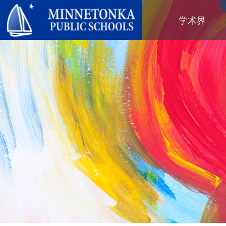
明尼通卡公立学校
学术界
地区项目
全区
社区教育
领导力
进阶学习
卓越庆典
明尼通卡幼儿园与ECFE
年度报告
计算机科学与编程
服务庆典
探索者（托儿所）
学区政策
数字健康与保健
社区教育
青年
校董会
语言沉浸式教学
有目标的育儿
成人课程
校长
音乐选项
“为更绿色的未来”再利用与回收活
活动
关于明尼通卡学区
动
“导航员”计划
（在新窗口/标签页中打开
区域地图
Tonka 提供
奥尔维斯反欺凌项目
使命、信念与愿景
Tonka 在线
小学
家长与学生手册
区合唱团
引以为豪之处
学前教育
Tonka 辅导
幼儿筛查
员工名录
青少年素质教育
幼儿家庭教育（ECFE）
青少年文娱活动
幼儿特殊教育（ECSE）
“小探险家”托儿所