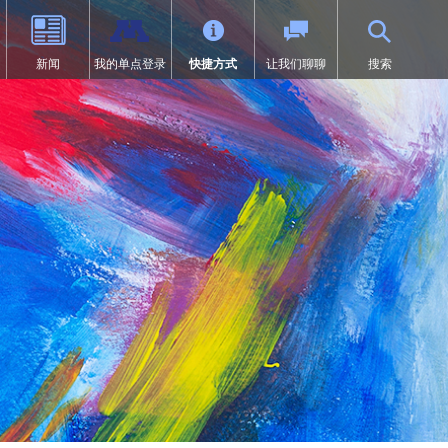
新闻
我的单点登录
快捷方式
让我们聊聊
搜索
（9-12年级）
体育
过渡教育
项目
荣誉
SAIL 过渡计划
1:1 iPad 信息
先修课程（AP）
第504条
在线学习
页中打开）
设计
问题
预防欺凌
Tonka 在线
我们
数字健康与保健
（在新窗口/标签页中打开）
要求
英语学习者 (EL)
文凭（IB）
医疗服务
研究
快讯
居家
沉浸式课程（9-12年级）
符合《麦金尼-文托法案》资格的
学生
通卡研究
明尼通卡美洲原住民教育项目
MENTUM：航空、汽车、建筑
特殊教育
领未来”项目
第一章
日志 | MHS 课程目录
《第九条》
ka Online（增刊）