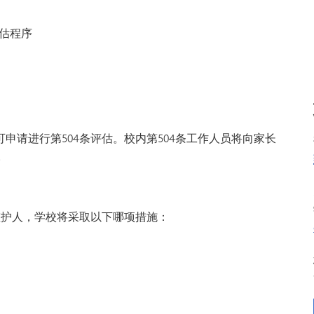
VAN
世界
评估程序
申请进行第504条评估。校内第504条工作人员将向家长
。
监护人，学校将采取以下哪项措施：