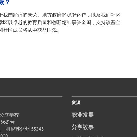
款？
于我国经济的繁荣、地方政府的稳健运作，以及我们社区
学区以卓越的教育质量和创新精神享誉全国，支持该基金
和社区成员将从中获益匪浅。
资源
职业发展
公立学校
5621号
分享故事
卡，
明尼苏达州
55345
5000