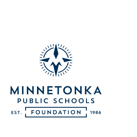
明尼通卡社区教育中心基金会的影响
布拉德·博德奖
克利尔斯普林斯基金会的影响
国际研究基金
迪普黑文的基金会影响力
MAA 美术基金
Excelsior 基金会的影响
桑德姆家族奖学
格罗夫兰的基金会影响力
1964届奖学金
明尼瓦什塔的基金会影响力
朱迪·埃尔达尔纪
“风景高地”基金会的影响力
“动量”纪念奖学
MME的基金会影响力
明尼通卡联合社
MMW 基金会的影响力
MHS的基金会影响力
Tonka Online 上的基金会影响力