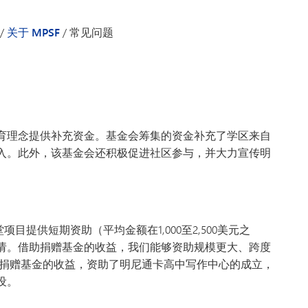
工
托恩卡·格拉姆斯
计划性捐赠
/
关于 MPSF
/
常见问题
配对捐赠
育理念提供补充资金。基金会筹集的资金补充了学区来自
入。此外，该基金会还积极促进社区参与，并大力宣传明
目提供短期资助（平均金额在1,000至2,500美元之
请。借助捐赠基金的收益，我们能够资助规模更大、跨度
用捐赠基金的收益，资助了明尼通卡高中写作中心的成立，
设。