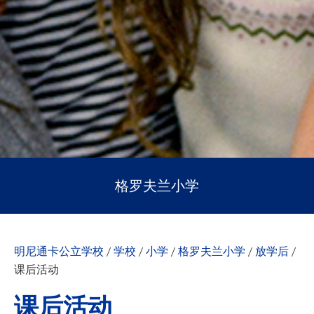
格罗夫兰小学
明尼通卡公立学校
/
学校
/
小学
/
格罗夫兰小学
/
放学后
/
课后活动
课后活动