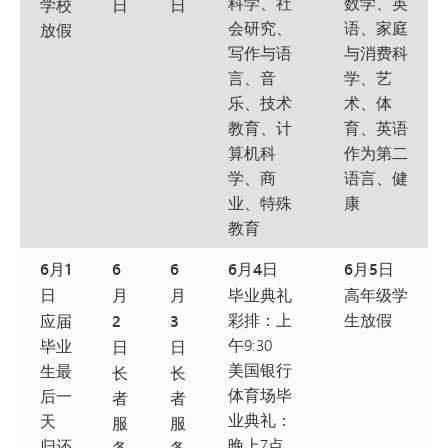
科学、社
数学、英
学校
日
日
会研究、
语、家庭
放假
写作与语
与消费科
言、音
学、艺
乐、技术
术、体
教育、计
育、英语
算机科
作为第二
学、商
语言、健
业、特殊
康
教育
6月1
6
6
6月4日
6月5日
日
月
月
毕业典礼
高年级学
彩排：上
生放假
应届
2
3
午9:30
毕业
日
日
美国银行
生最
长
长
体育场毕
后一
者
者
业典礼：
天
服
服
晚上7点
归还
务
务