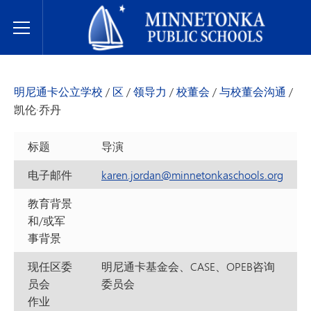
明尼通卡公立学校
Toggle Menu
明尼通卡公立学校
/
区
/
领导力
/
校董会
/
与校董会沟通
/
凯伦·乔丹
标题
导演
电子邮件
karen.jordan@minnetonkaschools.org
教育背景
和/或军
事背景
现任区委
明尼通卡基金会、CASE、OPEB咨询
员会
委员会
作业